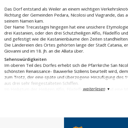
Das Dorf entstand als Weiler an einem wichtigen Verkehrsknot
Richtung der Gemeinden Pedara, Nicolosi und Viagrande, das a
seinem Namen kam.
Der Name Trecastagni hingegen hat eine unsichere Etymologie
drei Kastanien, oder den drei Schutzheiligen Alfio, Filadelfio und
und gefestigt wie die Kastanienbäume den Zeiten standhielten
Die Ländereien des Ortes gehörten lange der Stadt Catania, er
Giovanni und im 18. Jh. an die Alliata über.
Sehenswürdigkeiten
Im oberen Teil des Dorfes erhebt sich die Pfarrkirche San Nicolo
schönsten Renaissance- Bauwerke Siziliens beurteilt wird, de
zum Trotz, der eine späte und überzogene Hinzufügung des 19.
aus drei sehr feingestalteten Schiffen.
weiterlesen
▾
Im Heiligtum der Heiligen Alfio, Filadelfio und Cirino sind ein
ausgestellt: eine wunderbare Dokumentation der Volkskunst u
Täfelchen steht für ein Wunder.
Im Monat Mai wird in Trecastagni die Sagra del carretto sicilian
Karrens) gefeiert.
Am Ortsausgang steht die schönste Kirche: Santa Maria Maggio
Raum mit Dekorationen des 18. Jhs. Ein Gemälde von Vincenzo 