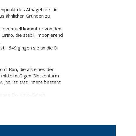
enpunkt des Atnagebiets, in
us ähnlichen Gründen zu
: eventuell kommt er von den
 Cirino, die stabil, imponierend
.
st 1649 gingen sie an die Di
 di Bari, die als eines der
m mittelmäßigen Glockenturm
 Jhs. ist. Das Innere besteht
e Menge Ex- Voto-Gaben
nd des Volksglaubens: jedes
o (Kirchweih des sizilianischen
re. Sie besteht aus einem
Valdassi, Jungfrau mit dem