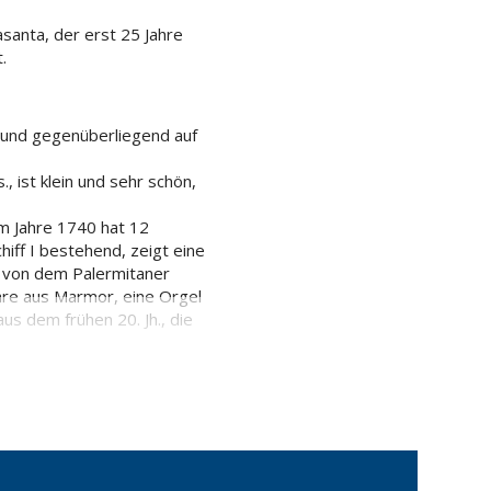
santa, der erst 25 Jahre
.
t und gegenüberliegend auf
, ist klein und sehr schön,
em Jahre 1740 hat 12
hiff I bestehend, zeigt eine
d von dem Palermitaner
täre aus Marmor, eine Orgel
us dem frühen 20. Jh., die
e 1750 vom Marchese di San
r Gemälde von Vito d'Anna aus