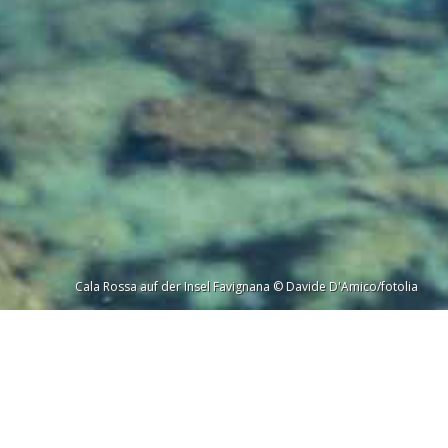
Cala Rossa auf der Insel Favignana © Davide D'Amico/fotolia