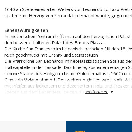
1640 an Stelle eines alten Weilers von Leonardo Lo Faso Pietra
später zum Herzog von Serradifalco ernannt wurde, gegründet
Sehenswürdigkeiten
Im historischen Zentrum trifft man auf den herzoglichen Palas
den besser erhaltenen Palast des Barons Piazza.
Die Kirche San Francesco im hispanisch-barocken Stil des 18. Jhs.
reich geschmückt mit Granit- und Steinstatuen.
Die Pfarrkirche San Leonardo im neoklassizistischen Stil aus d
Halbkapitelle in der Fassade. Das Innere, aus einem einzigen Sc
schöne Statue des Heiligen, die mit Gold bemalt ist (1662) un
Giancarlo Viviano stammt. Des weiteren gibt es wert- volle Al
mit Pfeifen aus lackiertem und dekoriertem Holz, und Fresken a
weiterlesen
▾
Szenen aus dem Leben Jesu' zeigen, zu sehen.
Am Ortsrand steht die Kirche dell'Immacolata Concezione, di
Gabriele wohltätigkeitshalber gestiftet wurde. Sie enthält vie
dem 18. Jh.