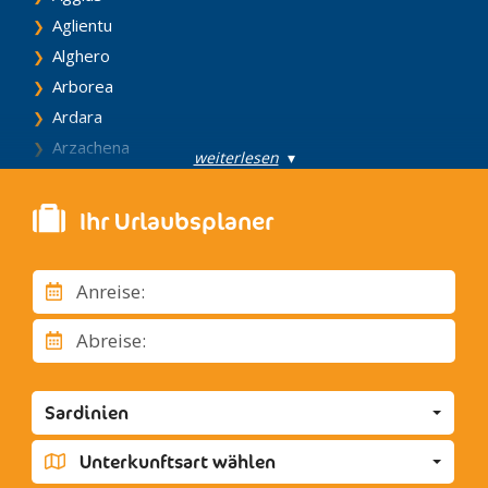
Aglientu
Alghero
Arborea
Ardara
Arzachena
weiterlesen
▾
Assemini
Barumini
Ihr Urlaubsplaner
Benetutti
Bonorva
Anreise:
Bosa
Budoni
Abreise:
Cagliari
Calasetta
Sardinien
Carbonia
Carloforte
Unterkunftsart wählen
Castelsardo