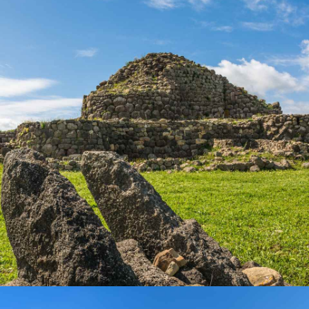
typische "Carta Carasau" (Notenpapier), ein hauchdünnes
und knuspriges Fladenbrot, hervor: Es ist ein ganz
besonderes Brot aus uralter Zeit, das für gewöhnlich mit
Käse gegessen oder in eine Brühe gebröckelt wird. Es wird
gefolgt von deftigen und geschmackvollen Antipasti wie
gemischtem Wurstaufschnitt und sardischem Pecorinokäse,
Oliven in Salzlake und frischem Gemüse. Diese Antipasti
können durch Meeresfrüchte abgelöst werden wie
Muscheln, Krebse, Napfschnecken, Seeigel, Langusten und
Rogen von der Meeräsche.
Von den Vorspeisen sind vor allem die Malloreddus (Nudeln
in Muschelform) hervorzuheben, die mit einer Soße aus
frischen Tomaten, Salami und geriebenem Pecorinokäse
serviert werden, sowie die Suppa Cuata (altbackenes Brot,
Pecorino, Fleischbrühe und Kräuter, im Ofen überbacken)
und die Culurgionis (quadratische, rechteckige oder runde
Ravioli aus Hartweizengrieß, die mit Ricotta und Mangold
oder mit Kartoffeln, Käse und Safran gefüllt sind).
Bei den Hauptspeisen nimmt das so genannte Porceddu
(auf Holzkohle gegrilltes Schweinefleisch, das auf
Korkplatten serviert wird) und Pecora in Cappotto (im Sud