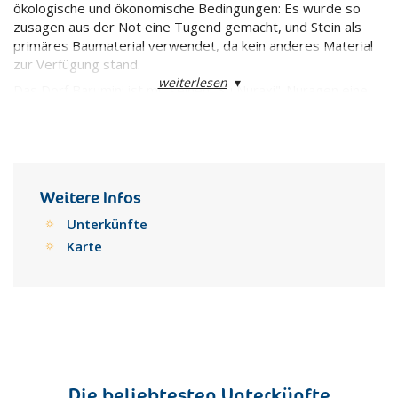
ökologische und ökonomische Bedingungen: Es wurde so
zusagen aus der Not eine Tugend gemacht, und Stein als
primäres Baumaterial verwendet, da kein anderes Material
zur Verfügung stand.
weiterlesen
▾
Das Dorf Barumini ist mit seinen "Su Nuraxi"-Nuragen eine
Demonstration dessen, wie sich dieser Ort, diese
besiedelte Gegend, 1100 Jahre vor Christus präsentierte.
Die Nuragen waren verkürzte Verteidigungstürme in
konischer Form aus großen Steinblöcken mit einem großen
Innenraum. Manche Nuragen, wie die Nuragen von Barumini,
Weitere Infos
befinden sich inmitten kleinerer Türme, die durch massive
Unterkünfte
Mauern verbunden sind. Im Inneren dieser Hauptanordnung
befanden sich Dörfer mit kleinen kreisrunden Häusern. Die
Karte
Besonderheit der Nuragen Baruminis besteht darin, dass
der Rundgang nicht nur einen sehr alten Wachturm, sondern
auch die Überreste eines tausendjährigen Dorfes beinhaltet.
"Su Nuraxi" ist die wichtigste Ausgrabungsstätte Sardiniens
in der Nähe des Dorfes Barumini. Der Nurage besteht aus
einem zentralen Hauptturm, der durch eine
Festungsstruktur mit vier Außentürmen und einer weitere
Die beliebtesten Unterkünfte