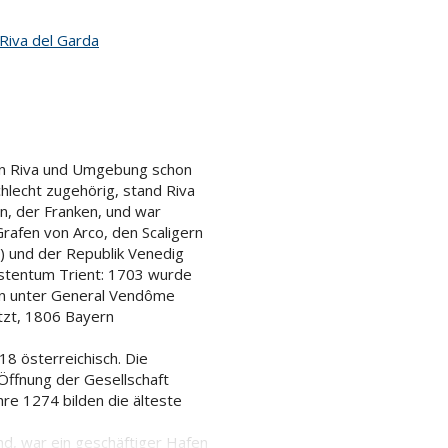
Riva del Garda
 in Riva und Umgebung schon
hlecht zugehörig, stand Riva
n, der Franken, und war
Grafen von Arco, den Scaligern
) und der Republik Venedig
rstentum Trient: 1703 wurde
en unter General Vendôme
tzt, 1806 Bayern
8 österreichisch. Die
Öffnung der Gesellschaft
hre 1274 bilden die älteste
d, war ein geschäftiger Hafen