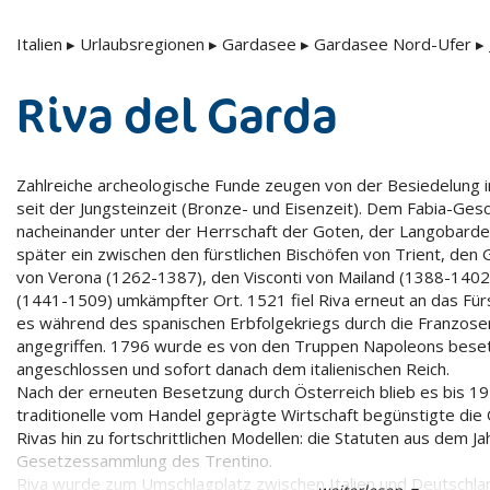
Italien
▸
Urlaubsregionen
▸
Gardasee
▸
Gardasee Nord-Ufer
▸
Riva del Garda
Zahlreiche archeologische Funde zeugen von der Besiedelung
seit der Jungsteinzeit (Bronze- und Eisenzeit). Dem Fabia-Gesc
nacheinander unter der Herrschaft der Goten, der Langobarde
später ein zwischen den fürstlichen Bischöfen von Trient, den 
von Verona (1262-1387), den Visconti von Mailand (1388-1402
(1441-1509) umkämpfter Ort. 1521 fiel Riva erneut an das Fü
es während des spanischen Erbfolgekriegs durch die Franzos
angegriffen. 1796 wurde es von den Truppen Napoleons bese
angeschlossen und sofort danach dem italienischen Reich.
Nach der erneuten Besetzung durch Österreich blieb es bis 191
traditionelle vom Handel geprägte Wirtschaft begünstigte die 
Rivas hin zu fortschrittlichen Modellen: die Statuten aus dem Ja
Gesetzessammlung des Trentino.
Riva wurde zum Umschlagplatz zwischen Italien und Deutschlan