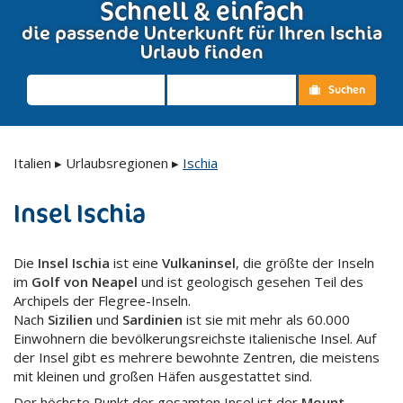
Schnell & einfach
die passende Unterkunft für Ihren Ischia
Urlaub finden
Suchen
Italien
▸
Urlaubsregionen
▸
Ischia
Insel Ischia
Die
Insel Ischia
ist eine
Vulkaninsel
, die größte der Inseln
im
Golf von Neapel
und ist geologisch gesehen Teil des
Archipels der Flegree-Inseln.
Nach
Sizilien
und
Sardinien
ist sie mit mehr als 60.000
Einwohnern die bevölkerungsreichste italienische Insel. Auf
der Insel gibt es mehrere bewohnte Zentren, die meistens
mit kleinen und großen Häfen ausgestattet sind.
Der höchste Punkt der gesamten Insel ist der
Mount