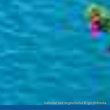
Halbinsel Sant'Angelo/Ischia © IgorZh/fotolia