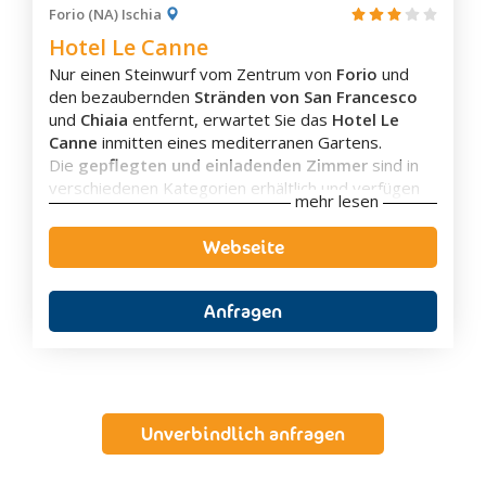
Forio (NA) Ischia
Hotel Le Canne
Nur einen Steinwurf vom Zentrum von
Forio
und
den bezaubernden
Stränden von San Francesco
und
Chiaia
entfernt, erwartet Sie das
Hotel Le
Canne
inmitten eines mediterranen Gartens.
Die
gepflegten und einladenden Zimmer
sind in
verschiedenen Kategorien erhältlich und verfügen
mehr lesen
über ein eigenes Badezimmer mit Dusche und
Haartrockner, einen Fernseher, ein
Webseite
Direktwahltelefon, einen Ventilator oder eine
Klimaanlage sowie häufig einen Balkon oder eine
Terrasse.
Anfragen
Das Restaurant ist der neapolitanischen Küche und
der traditionellen Küche von Ischia gewidmet, die
mit authentischen lokalen Gerichten glänzt.
Das
reichhaltige Frühstück
wird
in Buffetform
serviert, während zum
Mittag- und Abendessen
Unverbindlich anfragen
Vorspeisen- und Gemüsebuffets
sowie ein
Tischservice
für den
ersten und zweiten Gang
angeboten werden. Auf Wunsch, können auch