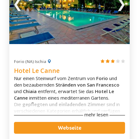
Forio (NA) Ischia
Hotel Le Canne
Nur einen Steinwurf vom Zentrum von
Forio
und
den bezaubernden
Stränden von San Francesco
und
Chiaia
entfernt, erwartet Sie das
Hotel Le
Canne
inmitten eines mediterranen Gartens.
Die
gepflegten und einladenden Zimmer
sind in
verschiedenen Kategorien erhältlich und verfügen
mehr lesen
über ein eigenes Badezimmer mit Dusche und
Haartrockner, einen Fernseher, ein
Webseite
Direktwahltelefon, einen Ventilator oder eine
Klimaanlage sowie häufig einen Balkon oder eine