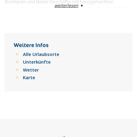
Boutiquen und kleine Geschäfte mit hausgemachten
weiterlesen
▾
Limoncello aneinander. Bei einem Besuch in der
Stadt Ischia
sollte man sich außerdem das leckere hausgemachte Eis
nicht entgehen lassen.
Weitere Infos
Alle Urlaubsorte
Unterkünfte
Wetter
Karte