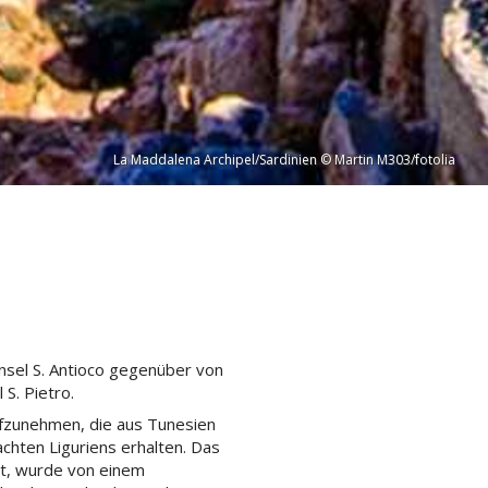
La Maddalena Archipel/Sardinien © Martin M303/fotolia
nsel S. Antioco gegenüber von
 S. Pietro.
ufzunehmen, die aus Tunesien
achten Liguriens erhalten. Das
t, wurde von einem