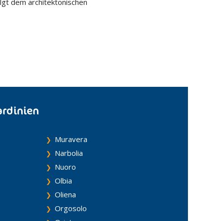
olgt dem architektonischen
ardinien
Muravera
Narbolia
Nuoro
Olbia
Oliena
Orgosolo