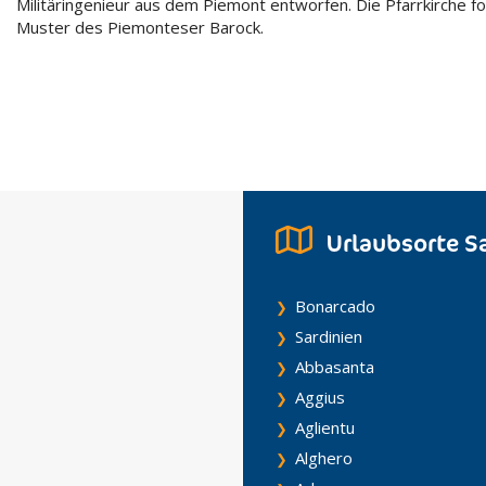
Militäringenieur aus dem Piemont entworfen. Die Pfarrkirche f
Muster des Piemonteser Barock.
Urlaubsorte S
Bonarcado
Sardinien
Abbasanta
Aggius
Aglientu
Alghero