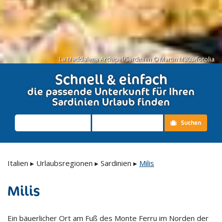
La Maddalena Archipel/Sardinien © Martin M303/fotolia
Schnell & einfach
die passende Unterkunft für Ihren
Sardinien Urlaub finden
Suchen
Italien
▸
Urlaubsregionen
▸
Sardinien
▸
Milis
Milis
Ein bäuerlicher Ort am Fuß des Monte Ferru im Norden der