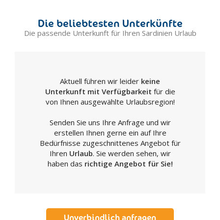
Fonni
Die beliebtesten Unterkünfte
Gavoi
Die passende Unterkunft für Ihren Sardinien Urlaub
Guspini
Iglesias
La Caletta
Aktuell führen wir leider
keine
Maddalena
Unterkunft mit Verfügbarkeit
für die
Laconi
von Ihnen ausgewählte Urlaubsregion!
Lanusei
Senden Sie uns Ihre Anfrage und wir
Luogosanto
erstellen Ihnen gerne ein auf Ihre
Macomer
Bedürfnisse zugeschnittenes Angebot für
Mamoiada
Ihren
Urlaub
. Sie werden sehen, wir
haben das
richtige Angebot für Sie!
Milis
Muravera
Narbolia
Nuoro
Unverbindlich anfragen