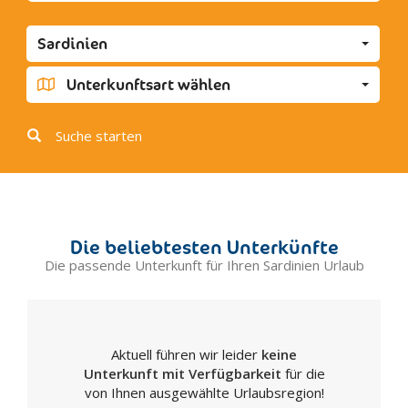
Cagliari
Calasetta
Sardinien
Carbonia
Carloforte
Unterkunftsart wählen
Castelsardo
Codrongianos
Suche starten
Desulo
Dolianova
Dorgali
Fonni
Die beliebtesten Unterkünfte
Gavoi
Die passende Unterkunft für Ihren Sardinien Urlaub
Guspini
Iglesias
La Caletta
Aktuell führen wir leider
keine
Maddalena
Unterkunft mit Verfügbarkeit
für die
Laconi
von Ihnen ausgewählte Urlaubsregion!