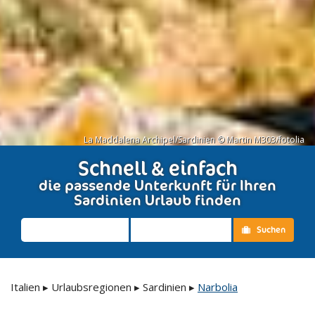
La Maddalena Archipel/Sardinien © Martin M303/fotolia
Schnell & einfach
die passende Unterkunft für Ihren
Sardinien Urlaub finden
Suchen
Italien
▸
Urlaubsregionen
▸
Sardinien
▸
Narbolia