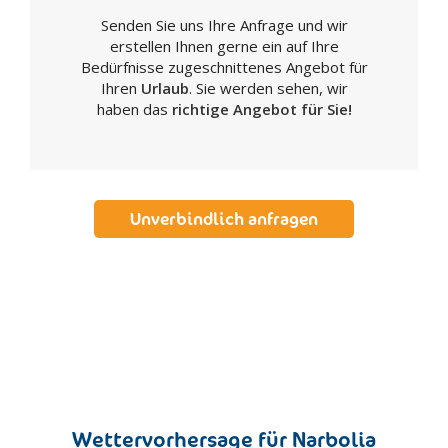
Lanusei
Senden Sie uns Ihre Anfrage und wir
Luogosanto
erstellen Ihnen gerne ein auf Ihre
Macomer
Bedürfnisse zugeschnittenes Angebot für
Mamoiada
Ihren
Urlaub
. Sie werden sehen, wir
haben das
richtige Angebot für Sie!
Milis
Muravera
Narbolia
Nuoro
Unverbindlich anfragen
Olbia
Oliena
Orgosolo
Oristano
Orosei
Ottana
Ozieri
Palau
Wettervorhersage für Narbolia