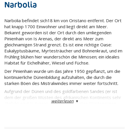
Narbolia
Narbolia befindet sich18 km von Oristano entfernt. Der Ort
hat knapp 1700 Einwohner und liegt direkt am Meer.
Bekannt geworden ist der Ort durch den umliegenden
Pinienhain von Is Arenas, der direkt ans Meer zum
gleichnamigen Strand grenzt. Es ist eine richtige Oase:
Eukalyptusbäume, Myrtesträucher und Bohnenkraut, und im
Frühling blühen hier wunderschön die Mimosen; ein ideales
Habitat für Eichelhäher, Wiesel und Füchse.
Der Pinienhain wurde um das Jahre 1950 gepflanzt, um die
kontinuierliche Dünenbildung aufzuhalten, die durch die
starken Böen des Mistralwindes immer weiter fortschritt.
Aufgrund der Dünen und des goldfarbenen Sandes (er ist
dem der großen Wüsten des afrikanischen Kontinents sehr
weiterlesen
▾
ähnlich) wird Is Arenas als eine der letzten Wüstenzonen
Europas betrachtet.