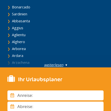
Bonarcado
Sardinien
Abbasanta
Aggius
Aglientu
Alghero
Arborea
Ardara
Arzachena
weiterlesen
▾
Assemini
Barumini
Ihr Urlaubsplaner
Benetutti
Bonorva
Anreise:
Bosa
Budoni
Abreise: