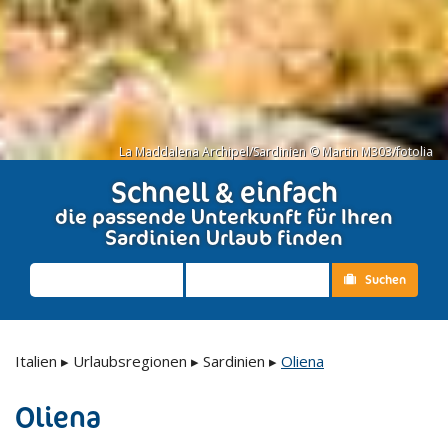
La Maddalena Archipel/Sardinien © Martin M303/fotolia
Schnell & einfach
die passende Unterkunft für Ihren
Sardinien Urlaub finden
Suchen
Italien
▸
Urlaubsregionen
▸
Sardinien
▸
Oliena
Oliena