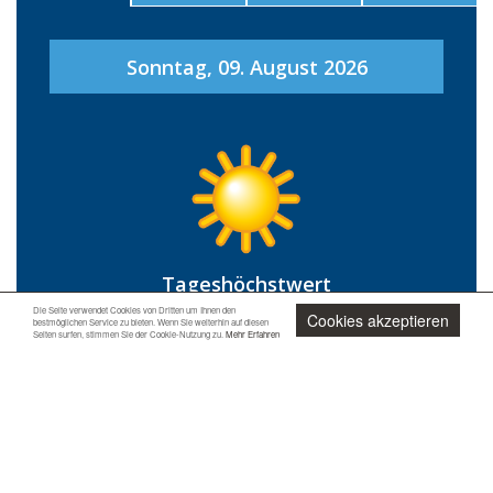
Portoscuso
Pula
Sonntag, 09. August 2026
Quartu Sant'Elena
Sanluri
Santa Teresa Gallura
Sant'Antioco
Santu Lussurgiu
Sardara
Sassari
Tageshöchstwert
Sedini
35 °C
Die Seite verwendet Cookies von Dritten um Ihnen den
Cookies akzeptieren
bestmöglichen Service zu bieten. Wenn Sie weiterhin auf diesen
Senorbì
Seiten surfen, stimmen Sie der Cookie-Nutzung zu.
Mehr Erfahren
Siniscola
Tagestiefstwert
Sorgono
23 °C
Stintino
Jetzt unverbindlich anfragen
Tempio Pausania
Torralba