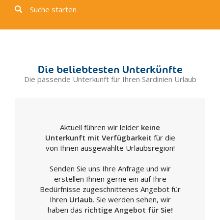
Codrongianos
Suche starten
Desulo
Dolianova
Dorgali
Fonni
Die beliebtesten Unterkünfte
Gavoi
Die passende Unterkunft für Ihren Sardinien Urlaub
Guspini
Iglesias
La Caletta
Aktuell führen wir leider
keine
Maddalena
Unterkunft mit Verfügbarkeit
für die
Laconi
von Ihnen ausgewählte Urlaubsregion!
Lanusei
Senden Sie uns Ihre Anfrage und wir
Luogosanto
erstellen Ihnen gerne ein auf Ihre
Macomer
Bedürfnisse zugeschnittenes Angebot für
Mamoiada
Ihren
Urlaub
. Sie werden sehen, wir
haben das
richtige Angebot für Sie!
Milis