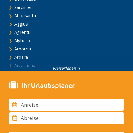
Sardinien
Abbasanta
Aggius
Aglientu
Alghero
Arborea
Ardara
Arzachena
weiterlesen
▾
Assemini
Barumini
Ihr Urlaubsplaner
Benetutti
Bonorva
Anreise:
Bosa
Budoni
Abreise:
Cagliari
Calasetta