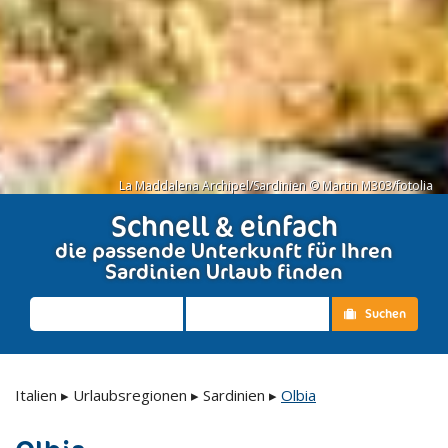
La Maddalena Archipel/Sardinien © Martin M303/fotolia
Schnell & einfach
die passende Unterkunft für Ihren
Sardinien Urlaub finden
Suchen
Italien
▸
Urlaubsregionen
▸
Sardinien
▸
Olbia