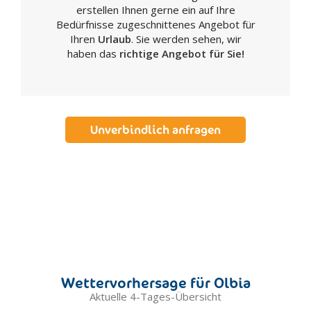
erstellen Ihnen gerne ein auf Ihre
Macomer
Bedürfnisse zugeschnittenes Angebot für
Mamoiada
Ihren
Urlaub
. Sie werden sehen, wir
haben das
richtige Angebot für Sie!
Milis
Muravera
Narbolia
Nuoro
Unverbindlich anfragen
Olbia
Oliena
Orgosolo
Oristano
Orosei
Ottana
Ozieri
Palau
Wettervorhersage für Olbia
Pattada
Aktuelle 4-Tages-Übersicht