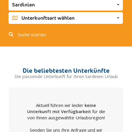
Sardinien
Carbonia
Carloforte
Unterkunftsart wählen
Castelsardo
Codrongianos
Suche starten
Desulo
Dolianova
Dorgali
Fonni
Die beliebtesten Unterkünfte
Gavoi
Die passende Unterkunft für Ihren Sardinien Urlaub
Guspini
Iglesias
La Caletta
Aktuell führen wir leider
keine
Maddalena
Unterkunft mit Verfügbarkeit
für die
Laconi
von Ihnen ausgewählte Urlaubsregion!
Lanusei
Senden Sie uns Ihre Anfrage und wir
Luogosanto