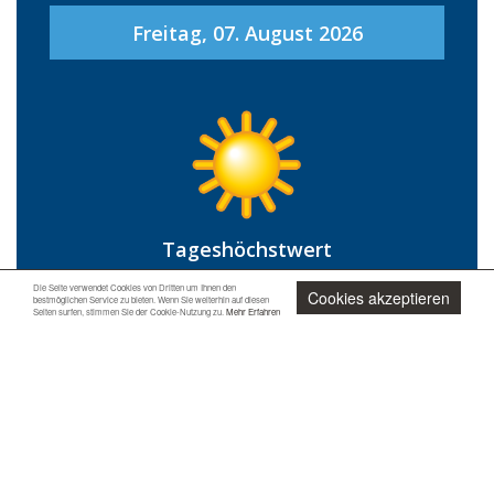
Pula
Freitag, 07. August 2026
Quartu Sant'Elena
Sanluri
Santa Teresa Gallura
Sant'Antioco
Santu Lussurgiu
Sardara
Sassari
Tageshöchstwert
Sedini
36 °C
Die Seite verwendet Cookies von Dritten um Ihnen den
Senorbì
Cookies akzeptieren
bestmöglichen Service zu bieten. Wenn Sie weiterhin auf diesen
Seiten surfen, stimmen Sie der Cookie-Nutzung zu.
Mehr Erfahren
Siniscola
Tagestiefstwert
Sorgono
23 °C
Stintino
Jetzt unverbindlich anfragen
Tempio Pausania
Torralba
Tortoli
Niederschlagsrisiko
0 %