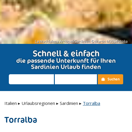
La Maddalena Archipel/Sardinien © Martin M303/fotolia
Schnell & einfach
die passende Unterkunft für Ihren
Sardinien Urlaub finden
Suchen
Italien
▸
Urlaubsregionen
▸
Sardinien
▸
Torralba
Torralba