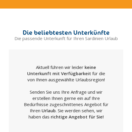
Desulo
Dolianova
Dorgali
Fonni
Die beliebtesten Unterkünfte
Gavoi
Die passende Unterkunft für Ihren Sardinien Urlaub
Guspini
Iglesias
La Caletta
Aktuell führen wir leider
keine
Maddalena
Unterkunft mit Verfügbarkeit
für die
Laconi
von Ihnen ausgewählte Urlaubsregion!
Lanusei
Senden Sie uns Ihre Anfrage und wir
Luogosanto
erstellen Ihnen gerne ein auf Ihre
Macomer
Bedürfnisse zugeschnittenes Angebot für
Mamoiada
Ihren
Urlaub
. Sie werden sehen, wir
haben das
richtige Angebot für Sie!
Milis
Muravera