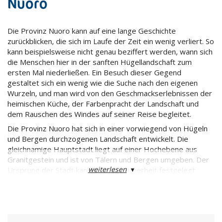
Nuoro
Die Provinz Nuoro kann auf eine lange Geschichte
zurückblicken, die sich im Laufe der Zeit ein wenig verliert. So
kann beispielsweise nicht genau beziffert werden, wann sich
die Menschen hier in der sanften Hügellandschaft zum
ersten Mal niederließen. Ein Besuch dieser Gegend
gestaltet sich ein wenig wie die Suche nach den eigenen
Wurzeln, und man wird von den Geschmackserlebnissen der
heimischen Küche, der Farbenpracht der Landschaft und
dem Rauschen des Windes auf seiner Reise begleitet.
Die Provinz Nuoro hat sich in einer vorwiegend von Hügeln
und Bergen durchzogenen Landschaft entwickelt. Die
gleichnamige Hauptstadt liegt auf einer Hochebene aus
Granitgestein und ist von Tälern und Bergen umgeben. Der
weiterlesen
▾
Ursprung der Stadt kann nicht mit Sicherheit festgelegt
werden, aber es kann davon ausgegangen werden, dass die
ersten Siedlungen auf die Nuraghenkultur zurückgehen. Dies
wird denn auch durch diverse Turmbauten, Domus de Janas
(Grabstätten) und etliche heilige Quellen belegt. Das
Vorherrschen der Nuraghenkultur kann übrigens im