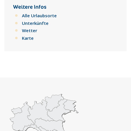
gesamten Gebiet der Provinz nachgewiesen werden.
Weitere Infos
Unzählige archäologische Stätten zeugen von dieser Kultur.
Alle Urlaubsorte
Bei den Nuraghen, die charakteristisch für diese Gegend
Unterkünfte
sind, handelt es sich um Turmbauten, die aus ungehauenen
Wetter
Steinblöcken errichtet wurden und rituellen Zwecken dienten.
Diese Bauwerke wurden früher mit Zyklopen in Verbindung
Karte
gebracht oder als Grabstätten für Riesen betrachtet. Zu den
bedeutendsten Bauwerken dieser Art gehören: Arrubiu, Is
Paras, Lo’, Orolo, Nunnale, Santa Barbara und Toscono.
Die Provinz Nuoro liegt im Herzen von Sardinien und
erstreckt sich vom Meer im Osten der Insel, bis zum Meer
im Westen. Das Gebiet ist von Gebirgsketten und tiefen
Tälern geprägt. Hier hat die Geschichte zahlreiche Spuren
hinterlassen, die auch heute noch in den Ortschaften und
den Bräuchen der Menschen zum Ausdruck kommen und von
Generation zu Generation weitergegeben werden.
Zahlreiche Bauten zeugen zudem vom punischen und
römischen Zeitalter, sowie vom Spätmittelalter, wie die
zahlreichen Kirchen und römischen Ruinen.
Die sardische Küche ist eng mit Produkten der