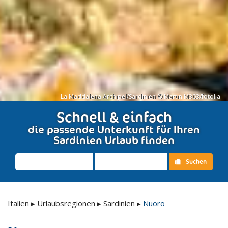
La Maddalena Archipel/Sardinien © Martin M303/fotolia
Schnell & einfach
die passende Unterkunft für Ihren
Sardinien Urlaub finden
Suchen
Italien
▸
Urlaubsregionen
▸
Sardinien
▸
Nuoro