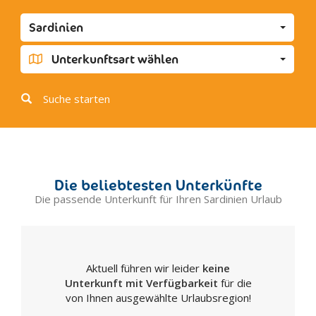
Calasetta
Sardinien
Carbonia
Carloforte
Unterkunftsart wählen
Castelsardo
Codrongianos
Suche starten
Desulo
Dolianova
Dorgali
Fonni
Die beliebtesten Unterkünfte
Gavoi
Die passende Unterkunft für Ihren Sardinien Urlaub
Guspini
Iglesias
La Caletta
Aktuell führen wir leider
keine
Maddalena
Unterkunft mit Verfügbarkeit
für die
Laconi
von Ihnen ausgewählte Urlaubsregion!
Lanusei