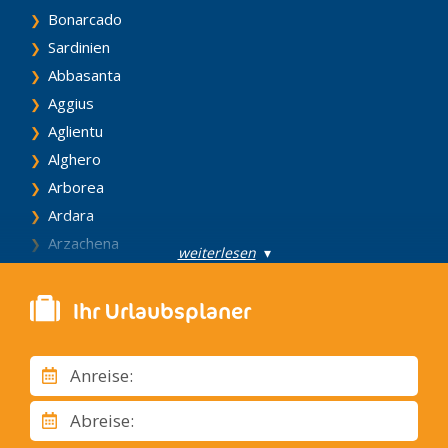
Roséwein mit vollem Bouquet. Zu erwähnen ist natürlich
Bonarcado
auch der berühmteste Likör Sardiniens: der Myrto, der auf
zwei verschiedene Arten hergestellt wird, was
Sardinien
Auswirkungen auf Farbe und Geschmack hat.
Abbasanta
Aggius
Aglientu
Alghero
Arborea
Ardara
Arzachena
weiterlesen
▾
Assemini
Barumini
Ihr Urlaubsplaner
Benetutti
Bonorva
Anreise:
Bosa
Budoni
Abreise:
Cagliari