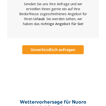
Senden Sie uns Ihre Anfrage und wir
Luogosanto
erstellen Ihnen gerne ein auf Ihre
Macomer
Bedürfnisse zugeschnittenes Angebot für
Mamoiada
Ihren
Urlaub
. Sie werden sehen, wir
haben das
richtige Angebot für Sie!
Milis
Muravera
Narbolia
Nuoro
Unverbindlich anfragen
Olbia
Oliena
Orgosolo
Oristano
Orosei
Ottana
Ozieri
Palau
Wettervorhersage für Nuoro