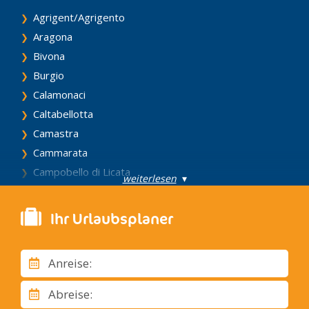
Agrigent/Agrigento
Aragona
Bivona
Burgio
Calamonaci
Caltabellotta
Camastra
Cammarata
Campobello di Licata
weiterlesen
▾
Canicattì
Casteltermini
Ihr Urlaubsplaner
Castrofilippo
Cattolica Eraclea
Anreise:
Cianciana
Comitini
Abreise:
Eraclea Minoa