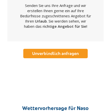
Senden Sie uns Ihre Anfrage und wir
Realmonte
erstellen Ihnen gerne ein auf Ihre
Ribera
Bedürfnisse zugeschnittenes Angebot für
Sambuca di Sicilia
Ihren
Urlaub
. Sie werden sehen, wir
haben das
richtige Angebot für Sie!
San Biagio Platani
San Giovanni Gemini
Santa Elisabetta
Santa Margherita di Belice
Unverbindlich anfragen
Sant'Angelo Muxaro
Santo Stefano di Quisquina
Sciacca
Siculiana
Villafranca Sicula
Caltanissetta
Acquaviva Platani
Bompensiere
Wettervorhersage für Naso
Butera