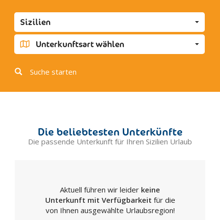
Favara
Sizilien
Grotte
Joppolo Giancaxio
Unterkunftsart wählen
Lampedusa
Licata
Suche starten
Linosa
Lucca Sicula
Menfi
Montallegro
Die beliebtesten Unterkünfte
Montevago
Die passende Unterkunft für Ihren Sizilien Urlaub
Naro
Palma di Montechiaro
Porto Empedocle
Aktuell führen wir leider
keine
Racalmuto
Unterkunft mit Verfügbarkeit
für die
Raffadali
von Ihnen ausgewählte Urlaubsregion!
Ravanusa