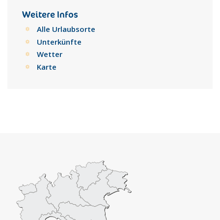
Konvikts der Padri Minori Osservanti, von dem nur noch
wenig übrig ist.
Weitere Infos
Das Städtchen Naso macht sich außer seinem künstlerischen
Alle Urlaubsorte
Erbe touristisch das naheliegende Tyrrhenische Meer und
Unterkünfte
das 12 km entfernte Capo d'Orlando zunutze und auch die in
Wetter
angenehmer Höhe liegenden sanften Hügel des
Nebrodischen Gebirges, die Möglichkeit eindrucksvoller
Karte
Ausflüge in die Dörfer und Wälder bieten.