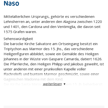
Naso
Mittelalterlichen Ursprungs, gehörte es verschiedenen
Lehnsherren an, unter anderen den Alagona zwischen 1220
und 1401, den Cardona und den Ventimiglia, die davon seit
1575 Grafen waren.
Sehenswürdigkeit
Die barocke Kirche Salvatore am Ortseingang besitzt ein
Triptychon aus Marmor des 15. Jhs., das verschiedene
Heiligenfiguren abbildet, sowie ein Gemälde des Heiligen
Johannes in der Wüste von Gaspare Camarda, datiert 1626.
Die Pfarrkirche, den Heiligen Philipp und Jakobus geweiht, ist
unter anderen mit einer prunkvollen Kapelle voller
Flachreliefs und buntem Marmor geschmückt, sowie einer
Gaginischen Madonna mit dem Kind.
weiterlesen
▾
Die Kirche Santa Maria del Gesù aus dem 15. Jh. beherbergt
unter verschiedenen anderen Kunstwerken das Grabmal
Artale Cardonas und die Gräber einiger Lehnsherren des
Ortes. Diese Kirche liegt auf einer Anhöhe, die sich
mittlerweile nahe der Ortschaft befindet. Sie war Teil des