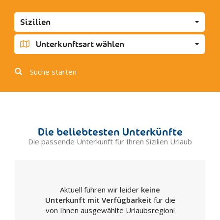
Favara
Sizilien
Grotte
Joppolo Giancaxio
Unterkunftsart wählen
Lampedusa
Licata
Suche starten
Linosa
Lucca Sicula
Menfi
Montallegro
Die beliebtesten Unterkünfte
Montevago
Die passende Unterkunft für Ihren Sizilien Urlaub
Naro
Palma di Montechiaro
Porto Empedocle
Aktuell führen wir leider
keine
Racalmuto
Unterkunft mit Verfügbarkeit
für die
Raffadali
von Ihnen ausgewählte Urlaubsregion!
Ravanusa