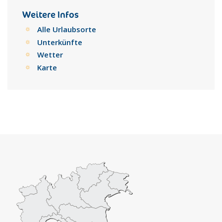
kommt, kann man den Corso Vittorio Emanuele
entlanggehen, in dem zahlreiche Bauten aus dem 18. Jh.
Weitere Infos
stehen, die von hohem künstlerischem Wert sind.
Alle Urlaubsorte
Hierbei handelt es sich um die San Francesco-Kirche mit
Unterkünfte
dem ehemaligen Franziskanerkloster, das Benediktin-
Wetter
erkloster, dessen architektonische Komponente besonders
beeindruckend ist. Im Haus Nummer 134 des Corso Vittorio
Karte
Emanuele ist das Städtische Museum - untergebracht, in
dem zahlreiche statu- en von Gian Domenico Gagini aus dem
15. Jh. und archäologische Funde aus prähistorischer,
griechischer und römischer Zeit ausgestellt sind.
Man geht am ehemaligen Benedikti- nerinnen-Kloster
vorbei, in dessen Räumen die Ausstellung der
zeitgenössischen Kunst des Städtischen Museums
untergebracht ist, besichtigt die Santa Chiara-Kirche, in der
sich eine wertvolle Madonna von Antonello Gagini befindet,
und gelangt zum Ducezio-Palast mit seinem schönen
Portikus.
Hier hat das Rathaus seinen Sitz. Der Palast wurde von
Vincenzo Sinagra entworfen und sein Inneres von Antonio
Mazza mit Fresken im klassizistischen Stil geschmückt.
Gegenüber dem Ducezio- Palast liegt der szenographische