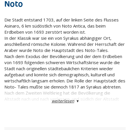
Noto
Die Stadt entstand 1703, auf der linken Seite des Flusses
Asinaro, 6 km südöstlich von Noto Antica, das beim
Erdbeben von 1693 zerstört worden ist.
In der Klassik war sie ein von Syrakus abhängiger Ort,
anschließend römische Kolonie. Während der Herrschaft der
Araber wurde Noto die Hauptstadt des Noto-Tales.
Nach dem Exodus der Bevölkerung und der dem Erdbeben
von 1693 folgenden schweren Wirtschaftskrise wurde die
Stadt nach originellen städtebaulichen Kriterien wieder
aufgebaut und konnte sich demographisch, kulturell und
wirtschaftlich langsam erholen. Die Rolle der Hauptstadt des
Noto- Tales mußte sie dennoch 1817 an Syrakus abtreten.
Nach dem Zweiten Weltkrieg hat die Bevölkerung die
Altstadt nach und nach verlassen, und südlich der Altstadt
weiterlesen
▾
sind zahlreiche neue Stadtviertel entstanden.
Sehenswürdigkeiten
Wenn man von Osten durch die Porta Reale in die Stadt