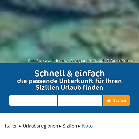
Cala Rossa auf der Insel Favignana © Davide D'Amico/fotolia
Schnell & einfach
die passende Unterkunft für Ihren
Sizilien Urlaub finden
Suchen
Italien
▸
Urlaubsregionen
▸
Sizilien
▸
Noto