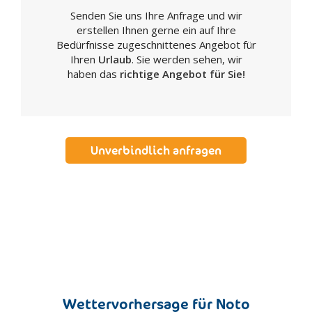
Senden Sie uns Ihre Anfrage und wir
Realmonte
erstellen Ihnen gerne ein auf Ihre
Ribera
Bedürfnisse zugeschnittenes Angebot für
Sambuca di Sicilia
Ihren
Urlaub
. Sie werden sehen, wir
haben das
richtige Angebot für Sie!
San Biagio Platani
San Giovanni Gemini
Santa Elisabetta
Santa Margherita di Belice
Unverbindlich anfragen
Sant'Angelo Muxaro
Santo Stefano di Quisquina
Sciacca
Siculiana
Villafranca Sicula
Caltanissetta
Acquaviva Platani
Bompensiere
Wettervorhersage für Noto
Butera