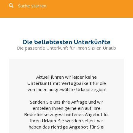
Licata
Suche starten
Linosa
Lucca Sicula
Menfi
Montallegro
Die beliebtesten Unterkünfte
Montevago
Die passende Unterkunft für Ihren Sizilien Urlaub
Naro
Palma di Montechiaro
Porto Empedocle
Aktuell führen wir leider
keine
Racalmuto
Unterkunft mit Verfügbarkeit
für die
Raffadali
von Ihnen ausgewählte Urlaubsregion!
Ravanusa
Senden Sie uns Ihre Anfrage und wir
Realmonte
erstellen Ihnen gerne ein auf Ihre
Ribera
Bedürfnisse zugeschnittenes Angebot für
Sambuca di Sicilia
Ihren
Urlaub
. Sie werden sehen, wir
haben das
richtige Angebot für Sie!
San Biagio Platani