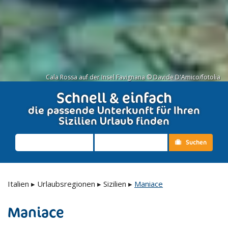
Cala Rossa auf der Insel Favignana © Davide D'Amico/fotolia
Schnell & einfach
die passende Unterkunft für Ihren
Sizilien Urlaub finden
Suchen
Italien
▸
Urlaubsregionen
▸
Sizilien
▸
Maniace
Maniace