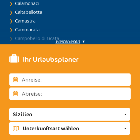
Calamonaci
Caltabellotta
Camastra
Cammarata
Campobello di Licata
weiterlesen
▾
Canicattì
Casteltermini
Ihr Urlaubsplaner
Castrofilippo
Cattolica Eraclea
Anreise:
Cianciana
Comitini
Abreise:
Eraclea Minoa
Favara
Sizilien
Grotte
Joppolo Giancaxio
Unterkunftsart wählen
Lampedusa