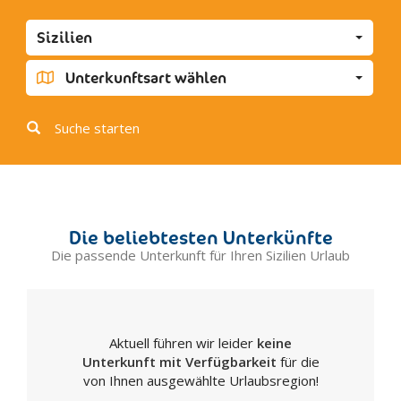
Favara
Sizilien
Grotte
Joppolo Giancaxio
Unterkunftsart wählen
Lampedusa
Licata
Suche starten
Linosa
Lucca Sicula
Menfi
Montallegro
Die beliebtesten Unterkünfte
Montevago
Die passende Unterkunft für Ihren Sizilien Urlaub
Naro
Palma di Montechiaro
Porto Empedocle
Aktuell führen wir leider
keine
Racalmuto
Unterkunft mit Verfügbarkeit
für die
Raffadali
von Ihnen ausgewählte Urlaubsregion!
Ravanusa