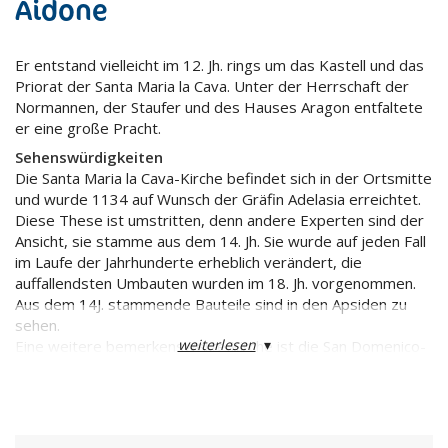
Aidone
Er entstand vielleicht im 12. Jh. rings um das Kastell und das
Priorat der Santa Maria la Cava. Unter der Herrschaft der
Normannen, der Staufer und des Hauses Aragon entfaltete
er eine große Pracht.
Sehenswürdigkeiten
Die Santa Maria la Cava-Kirche befindet sich in der Ortsmitte
und wurde 1134 auf Wunsch der Gräfin Adelasia erreichtet.
Diese These ist umstritten, denn andere Experten sind der
Ansicht, sie stamme aus dem 14. Jh. Sie wurde auf jeden Fall
im Laufe der Jahrhunderte erheblich verändert, die
auffallendsten Umbauten wurden im 18. Jh. vorgenommen.
Aus dem 14J. stammende Bauteile sind in den Apsiden zu
sehen.
weiterlesen
▾
Eine weitere bemerkenswerte Kirche ist die San Domenico-
Kirche mit einer aus dem 15. Jh. stammenden Anlage und
einer barocken Fassade.
Das sogenannte Gresti-Kastell steht auf einer nördlich von
Aidone liegenden Erhebung, es spielte eine bedeutende