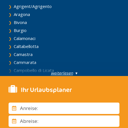
Agrigent/Agrigento
Aragona
Bivona
Burgio
Calamonaci
Caltabellotta
Camastra
Cammarata
Campobello di Licata
weiterlesen
▾
Canicattì
Casteltermini
Ihr Urlaubsplaner
Castrofilippo
Cattolica Eraclea
Anreise:
Cianciana
Comitini
Abreise:
Eraclea Minoa