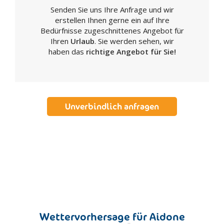
Senden Sie uns Ihre Anfrage und wir
Realmonte
erstellen Ihnen gerne ein auf Ihre
Ribera
Bedürfnisse zugeschnittenes Angebot für
Sambuca di Sicilia
Ihren
Urlaub
. Sie werden sehen, wir
haben das
richtige Angebot für Sie!
San Biagio Platani
San Giovanni Gemini
Santa Elisabetta
Santa Margherita di Belice
Unverbindlich anfragen
Sant'Angelo Muxaro
Santo Stefano di Quisquina
Sciacca
Siculiana
Villafranca Sicula
Caltanissetta
Acquaviva Platani
Bompensiere
Wettervorhersage für Aidone
Butera