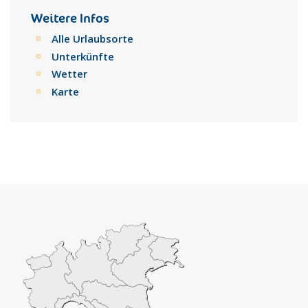
strategische Rolle. Es wurde wahrscheinlich in der
Normannenzeit gegründet. Heute sehen wir es leider nur
Weitere Infos
nach vielen Umbauten, zum Teil ist es völlig zerstört. Es
Alle Urlaubsorte
wirkt schwerfällig und massiv und wird von einem hohen,
Unterkünfte
viereckigen Turm beherrscht. In der Feudalzeit gehörte es
Wetter
den Chiaromonte, den Rossi und den Gioeni.
Die archäologischen Funde, die in der etwa 6 km von Aidone
Karte
entfernt gelegenen Serra Orlando gemacht wurden,
stammen wohl aus der antiken Stadt Morgantina. Die
meisten Stücke sind im Archäologischen Regionalmuseum
von Aidone ausgestellt, das in den Räumen des ehemaligen
Kapuzinerklosters untergebracht ist.