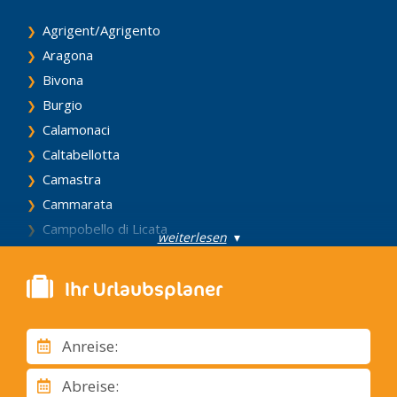
Agrigent/Agrigento
Aragona
Bivona
Burgio
Calamonaci
Caltabellotta
Camastra
Cammarata
Campobello di Licata
weiterlesen
▾
Canicattì
Casteltermini
Ihr Urlaubsplaner
Castrofilippo
Cattolica Eraclea
Anreise:
Cianciana
Comitini
Abreise: