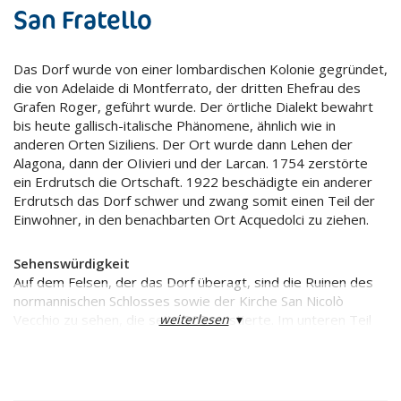
San Fratello
Das Dorf wurde von einer lombardischen Kolonie gegründet,
die von Adelaide di Montferrato, der dritten Ehefrau des
Grafen Roger, geführt wurde. Der örtliche Dialekt bewahrt
bis heute gallisch-italische Phänomene, ähnlich wie in
anderen Orten Siziliens. Der Ort wurde dann Lehen der
Alagona, dann der OIivieri und der Larcan. 1754 zerstörte
ein Erdrutsch die Ortschaft. 1922 beschädigte ein anderer
Erdrutsch das Dorf schwer und zwang somit einen Teil der
Einwohner, in den benachbarten Ort Acquedolci zu ziehen.
Sehenswürdigkeit
Auf dem Felsen, der das Dorf überagt, sind die Ruinen des
normannischen Schlosses sowie der Kirche San Nicolò
weiterlesen
▾
Vecchio zu sehen, die seit 1308 existierte. Im unteren Teil
des Ortes erhebt sich das Konvikt des Heiligen Franziskus
mit der beiliegenden Kirche, im Kreuzgang sind noch
Überreste der Fresken des Fra Emanuele da Como zu
sehen.