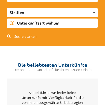
Eraclea Minoa
Favara
Sizilien
Grotte
Joppolo Giancaxio
Unterkunftsart wählen
Lampedusa
Licata
Suche starten
Linosa
Lucca Sicula
Menfi
Montallegro
Die beliebtesten Unterkünfte
Montevago
Die passende Unterkunft für Ihren Sizilien Urlaub
Naro
Palma di Montechiaro
Porto Empedocle
Aktuell führen wir leider
keine
Racalmuto
Unterkunft mit Verfügbarkeit
für die
Raffadali
von Ihnen ausgewählte Urlaubsregion!