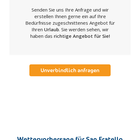
Ravanusa
Senden Sie uns Ihre Anfrage und wir
Realmonte
erstellen Ihnen gerne ein auf Ihre
Ribera
Bedürfnisse zugeschnittenes Angebot für
Sambuca di Sicilia
Ihren
Urlaub
. Sie werden sehen, wir
haben das
richtige Angebot für Sie!
San Biagio Platani
San Giovanni Gemini
Santa Elisabetta
Santa Margherita di Belice
Unverbindlich anfragen
Sant'Angelo Muxaro
Santo Stefano di Quisquina
Sciacca
Siculiana
Villafranca Sicula
Caltanissetta
Acquaviva Platani
Bompensiere
Wettervorhersage für San Fratello