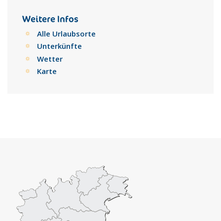
Während der Karwoche ist hier die sehr bekannte
Veranstaltung der "Giudei di San Fratello" und der "Diavoli di
Weitere Infos
San Fratello" zu sehen. Die Männer des Ortes bekleiden sich
Alle Urlaubsorte
mit bunten Kostümen, verbergen sich unter roten Masken,
Unterkünfte
binden Schwänze an die Kostüme und verlängern die Zungen
Wetter
mit Lederstücken, posaunen und klappern vom frühen
Morgen bis zum Beginn der Prozession.
Karte