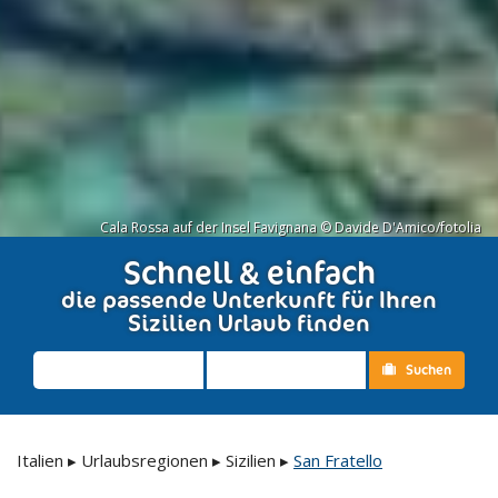
Cala Rossa auf der Insel Favignana © Davide D'Amico/fotolia
Schnell & einfach
die passende Unterkunft für Ihren
Sizilien Urlaub finden
Suchen
Italien
▸
Urlaubsregionen
▸
Sizilien
▸
San Fratello