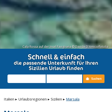
Cala Rossa auf der Insel Favignana © Davide D'Amico/fotolia
Schnell & einfach
die passende Unterkunft für Ihren
Sizilien Urlaub finden
Suchen
Italien
▸
Urlaubsregionen
▸
Sizilien
▸
Marsala