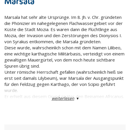
Marsala
Marsala hat sehr alte Ursprünge. Im 8. Jh. v. Chr. gründeten
die Phönizier im nahegelegenen Flachwassergebiet vor der
Küste die Stadt Mozia. Es waren dann die Flüchtlinge aus
Mozia, der Invasion und den Zerstörungen des Dionysios I.
von Syrakus entkommen, die Marsala gründeten.
Diese wurde, wahrscheinlich schon mit dem Namen Lilibeo,
eine wichtige karthagische Militärbasis, verteidigt von einem
gewaltigen Mauergürtel, von dem noch heute sichtbare
Spuren übrig sind.
Unter römische Herrschaft gefallen (wahrscheinlich hieß sie
erst seit damals Lilybeum), war Marsala der Ausgangspunkt
für den Feldzug gegen Karthago, der von Scipio geführt
wurde.
Er erhielt aus diesem Grund später den Beinamen Africanus.
weiterlesen
▾
Den Römern folgten die Vandalen unter Geiserich nach, dann
kamen die Byzantiner. Als die Stadt unter arabische
Herrschaft kam, wurde sie Marsa-Allah, d.h. Hafen des Allah,
genannt. Das ganze Mittelalter hindurch hatte sie
außerordentliches Glück, insofern daß sie weiterhin