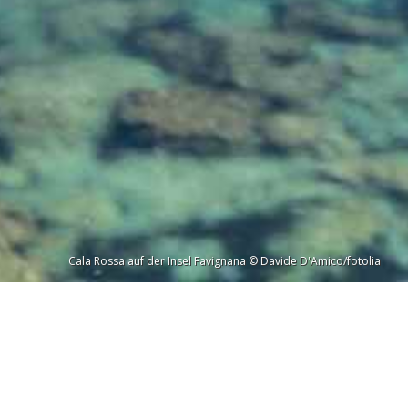
Cala Rossa auf der Insel Favignana © Davide D'Amico/fotolia