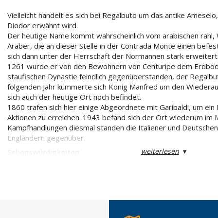
Vielleicht handelt es sich bei Regalbuto um das antike Amesel
Diodor erwähnt wird.
Der heutige Name kommt wahrscheinlich vom arabischen rahl, W
Araber, die an dieser Stelle in der Contrada Monte einen befest
sich dann unter der Herrschaft der Normannen stark erweitert
1261 wurde er von den Bewohnern von Centuripe dem Erdbode
staufischen Dynastie feindlich gegenüberstanden, der Regalbu
folgenden Jahr kümmerte sich König Manfred um den Wiederauf
sich auch der heutige Ort noch befindet.
1860 trafen sich hier einige Abgeordnete mit Garibaldi, um ein E
Aktionen zu erreichen. 1943 befand sich der Ort wiederum im 
Kampfhandlungen diesmal standen die Italiener und Deutsche
Engländern gegenüber.
weiterlesen
▾
Sehenswürdigkeiten
Ein Teil des Ortes hat noch seine mittelalterlichen Strukturen b
verwinkelte Straßen und Gäßchen gekennzeichnet sind.
Der neuere Teil wird von der Via Roma und der Via Ingrassia du
zueinanderstehen und sich an der Piazza Vittorio Emanuela kre
Jh. stammende Santa Maria della Croce- Kirche mit Barockfas
steht.