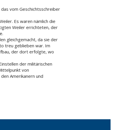
o, das vom Geschichtsschreiber
eiler. Es waren nämlich die
igten Weiler errichteten, der
e.
n gleichgemacht, da sie der
to treu geblieben war. Im
bau, der dort erfolgte, wo
instellen der militärischen
Mittelpunkt von
n den Amerikanern und
eibehalten, die durch
rchzogen, die rechtwinklig
uzen, an der die aus dem 17.
sade und Treppenaufgang