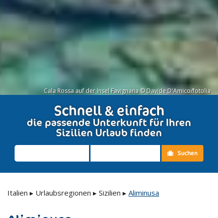
Cala Rossa auf der Insel Favignana © Davide D'Amico/fotolia
Schnell & einfach
die passende Unterkunft für Ihren
Sizilien Urlaub finden
Suchen
Italien
▸
Urlaubsregionen
▸
Sizilien
▸
Aliminusa