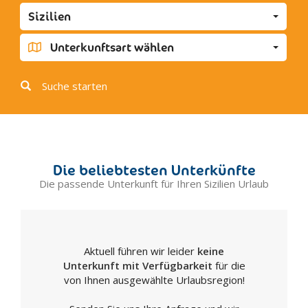
Favara
Sizilien
Grotte
Joppolo Giancaxio
Unterkunftsart wählen
Lampedusa
Licata
Suche starten
Linosa
Lucca Sicula
Menfi
Montallegro
Die beliebtesten Unterkünfte
Montevago
Die passende Unterkunft für Ihren Sizilien Urlaub
Naro
Palma di Montechiaro
Porto Empedocle
Aktuell führen wir leider
keine
Racalmuto
Unterkunft mit Verfügbarkeit
für die
Raffadali
von Ihnen ausgewählte Urlaubsregion!
Ravanusa