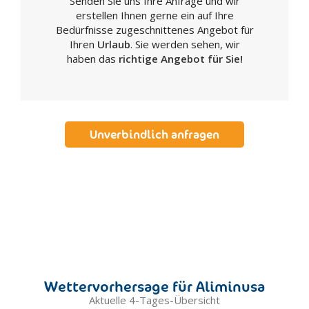
Senden Sie uns Ihre Anfrage und wir
Realmonte
erstellen Ihnen gerne ein auf Ihre
Ribera
Bedürfnisse zugeschnittenes Angebot für
Sambuca di Sicilia
Ihren
Urlaub
. Sie werden sehen, wir
haben das
richtige Angebot für Sie!
San Biagio Platani
San Giovanni Gemini
Santa Elisabetta
Santa Margherita di Belice
Unverbindlich anfragen
Sant'Angelo Muxaro
Santo Stefano di Quisquina
Sciacca
Siculiana
Villafranca Sicula
Caltanissetta
Acquaviva Platani
Bompensiere
Wettervorhersage für Aliminusa
Butera
Aktuelle 4-Tages-Übersicht