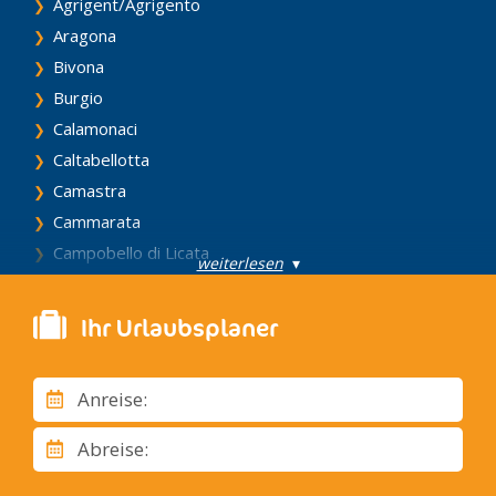
Agrigent/Agrigento
Aragona
Bivona
Burgio
Calamonaci
Caltabellotta
Camastra
Cammarata
Campobello di Licata
weiterlesen
▾
Canicattì
Casteltermini
Ihr Urlaubsplaner
Castrofilippo
Cattolica Eraclea
Anreise:
Cianciana
Comitini
Abreise:
Eraclea Minoa