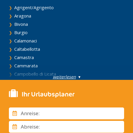
Agrigent/Agrigento
Aragona
Bivona
Burgio
Calamonaci
Caltabellotta
Camastra
Cammarata
Campobello di Licata
weiterlesen
▾
Canicattì
Casteltermini
Ihr Urlaubsplaner
Castrofilippo
Cattolica Eraclea
Anreise:
Cianciana
Comitini
Abreise:
Eraclea Minoa