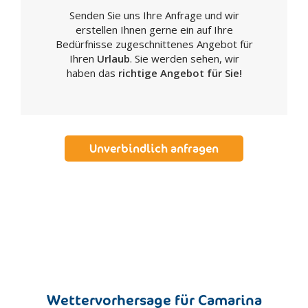
Senden Sie uns Ihre Anfrage und wir
Realmonte
erstellen Ihnen gerne ein auf Ihre
Ribera
Bedürfnisse zugeschnittenes Angebot für
Sambuca di Sicilia
Ihren
Urlaub
. Sie werden sehen, wir
haben das
richtige Angebot für Sie!
San Biagio Platani
San Giovanni Gemini
Santa Elisabetta
Santa Margherita di Belice
Unverbindlich anfragen
Sant'Angelo Muxaro
Santo Stefano di Quisquina
Sciacca
Siculiana
Villafranca Sicula
Caltanissetta
Acquaviva Platani
Bompensiere
Wettervorhersage für Camarina
Butera