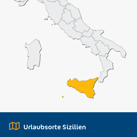
isodomen Blöcken in Antis (Stirnseite) und Adyton
(Allerheiligstes) erbaut ist.
Außerhalb der Stadtmauer wurde an dem Ort Rifriscolaro
das der Demeter geweihte Heiligtum entdeckt.
Nördlich der Stadt wurde eine Feuerstelle gefunden und
nicht weit davon entfernt ein Viertel mit Tongefäßen und
Vasen aus dem 5. und 4. Jh. v. Chr. Eine Skulptur mit Inschrift
in archaischem Griechisch, der "Krieger von Castiglione"
wurde 1999 in dem gleichnamigen Gebiet zwischen
Camarina und Ragusa gefunden.
Die bei den Ausgrabungen gemachten Funde sind im
Regionalmuseum für Archäologie von Camarina vor Ort
untergebracht: hier sind zahlreiche korinthische, ionische und
antike Keramikarbeiten, die ein Beweis für die Wichtigkeit
Camarinas sind, das ein bedeutendes Handelszentrum des
Mittelmeerraumes war.
Urlaubsorte Sizilien