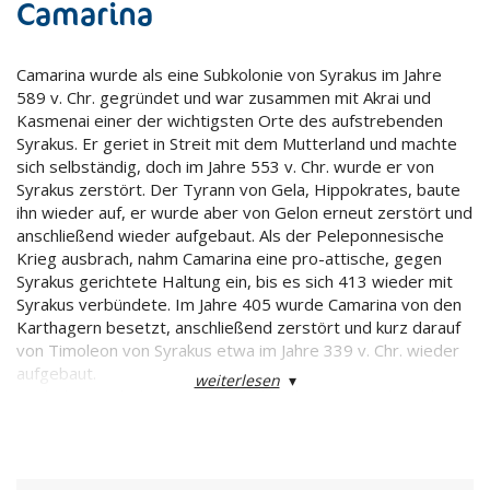
Camarina
Camarina wurde als eine Subkolonie von Syrakus im Jahre
589 v. Chr. gegründet und war zusammen mit Akrai und
Kasmenai einer der wichtigsten Orte des aufstrebenden
Syrakus. Er geriet in Streit mit dem Mutterland und machte
sich selbständig, doch im Jahre 553 v. Chr. wurde er von
Syrakus zerstört. Der Tyrann von Gela, Hippokrates, baute
ihn wieder auf, er wurde aber von Gelon erneut zerstört und
anschließend wieder aufgebaut. Als der Peleponnesische
Krieg ausbrach, nahm Camarina eine pro-attische, gegen
Syrakus gerichtete Haltung ein, bis es sich 413 wieder mit
Syrakus verbündete. Im Jahre 405 wurde Camarina von den
Karthagern besetzt, anschließend zerstört und kurz darauf
von Timoleon von Syrakus etwa im Jahre 339 v. Chr. wieder
aufgebaut.
weiterlesen
▾
Nach der Niederlage von Agathokles kam die Stadt zu dem
Machtbereich Karthagos, wurde danach jedoch von den
Truppen Agatokles' und den Mamertinern geplündert. Die
Römer zerstörten die Stadt 258 v. Chr., woraufhin sie nicht
wieder aufgebaut wurde.