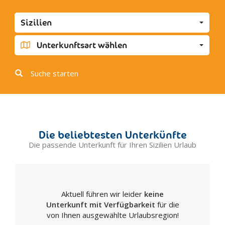
Favara
Sizilien
Grotte
Joppolo Giancaxio
Unterkunftsart wählen
Lampedusa
Licata
Suche starten
Linosa
Lucca Sicula
Menfi
Montallegro
Die beliebtesten Unterkünfte
Montevago
Die passende Unterkunft für Ihren Sizilien Urlaub
Naro
Palma di Montechiaro
Porto Empedocle
Aktuell führen wir leider
keine
Racalmuto
Unterkunft mit Verfügbarkeit
für die
Raffadali
von Ihnen ausgewählte Urlaubsregion!
Ravanusa