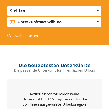
Favara
Sizilien
Grotte
Joppolo Giancaxio
Unterkunftsart wählen
Lampedusa
Licata
Suche starten
Linosa
Lucca Sicula
Menfi
Montallegro
Die beliebtesten Unterkünfte
Montevago
Die passende Unterkunft für Ihren Sizilien Urlaub
Naro
Palma di Montechiaro
Porto Empedocle
Aktuell führen wir leider
keine
Racalmuto
Unterkunft mit Verfügbarkeit
für die
Raffadali
von Ihnen ausgewählte Urlaubsregion!
Ravanusa