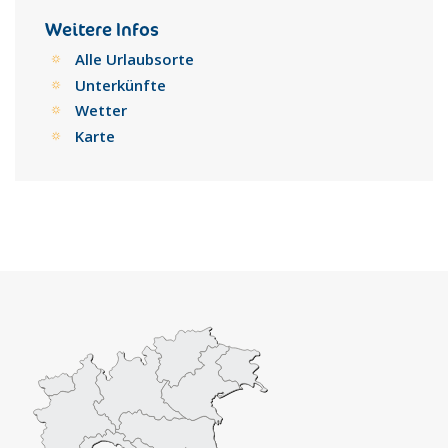
Sehenswürdigkeit
Kommt man nach Tindari, trifft man zuerst auf das christliche
Weitere Infos
Heiligtum der Schwarzen Madonna, das sich auf dem
Alle Urlaubsorte
Vorgebirge erhebt und eine Konstruktion des 20. Jhs. ist.
Unterkünfte
Die Statue der Schwarzen Madonna, orientalischen
Wetter
Ursprungs, erfährt die Anbetung vieler Gläubiger.
Von der großen Piazza des Heiligtums aus, hat man einen
Karte
sehr schönen und unvergeßlichen Meeresblick zu Füßen des
Felsens von Tindari.
Im archäologischen Gebiet bemerkt man sofort den
Mauerngürtel, der aus verschiedensten Epochen stammt
und aus den unterschiedlichsten Strukturen besteht:
größtenteils griechisch, manchmal einfach, öfter robust,
gebaut aus Blöcken mit den eingemeißelten Zeichen der
Herkunftssteinbrüche.
Die Aufmerksamkeit wird dann vom griechischen Theater
angezogen, das in römischer Zeit verändert wurde (runde
Orchestra, etc.). Das Theater befindet sich in dominanter
Lage, sehr schön ist das Meer, das den Hintergrund der
Szene bildet. Während der Sommermonate ist das Theater
für Schauspiele aller Arten in Betrieb.
In der Nähe des Theaters liegt das Museum: es stellt