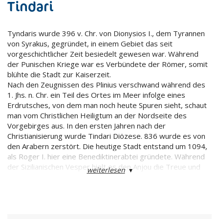
Tindari
Tyndaris wurde 396 v. Chr. von Dionysios I., dem Tyrannen
von Syrakus, gegründet, in einem Gebiet das seit
vorgeschichtlicher Zeit besiedelt gewesen war. Während
der Punischen Kriege war es Verbündete der Römer, somit
blühte die Stadt zur Kaiserzeit.
Nach den Zeugnissen des Plinius verschwand während des
1. Jhs. n. Chr. ein Teil des Ortes im Meer infolge eines
Erdrutsches, von dem man noch heute Spuren sieht, schaut
man vom Christlichen Heiligtum an der Nordseite des
Vorgebirges aus. In den ersten Jahren nach der
Christianisierung wurde Tindari Diözese. 836 wurde es von
den Arabern zerstört. Die heutige Stadt entstand um 1094,
als Roger I. hier eine Benediktinerabtei gründete. Während
der Sizilianischen Vesper hielt es den Anjou die Treue und
weiterlesen
▾
wurde deshalb von Friedrich II. von Aragon in Schutt und
Asche gelegt.
Wiederaufgebaut, wurde es dann von dem Piraten
Barbarossa geplündert und abgebrannt.