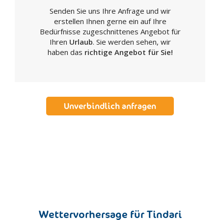
Senden Sie uns Ihre Anfrage und wir
Realmonte
erstellen Ihnen gerne ein auf Ihre
Ribera
Bedürfnisse zugeschnittenes Angebot für
Sambuca di Sicilia
Ihren
Urlaub
. Sie werden sehen, wir
haben das
richtige Angebot für Sie!
San Biagio Platani
San Giovanni Gemini
Santa Elisabetta
Santa Margherita di Belice
Unverbindlich anfragen
Sant'Angelo Muxaro
Santo Stefano di Quisquina
Sciacca
Siculiana
Villafranca Sicula
Caltanissetta
Acquaviva Platani
Bompensiere
Wettervorhersage für Tindari
Butera