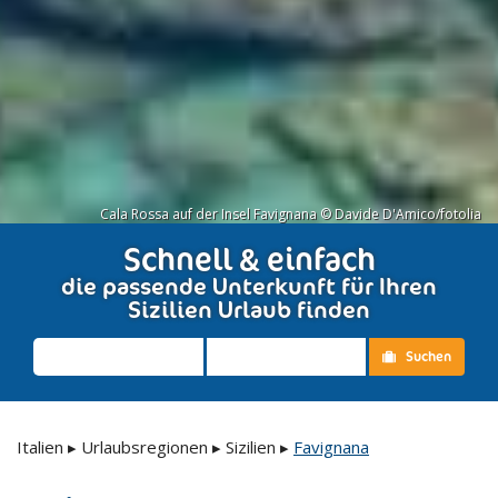
Cala Rossa auf der Insel Favignana © Davide D'Amico/fotolia
Schnell & einfach
die passende Unterkunft für Ihren
Sizilien Urlaub finden
Suchen
Italien
▸
Urlaubsregionen
▸
Sizilien
▸
Favignana