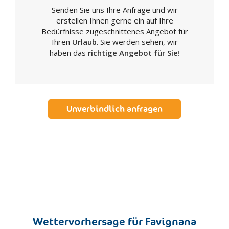
Senden Sie uns Ihre Anfrage und wir
Realmonte
erstellen Ihnen gerne ein auf Ihre
Ribera
Bedürfnisse zugeschnittenes Angebot für
Sambuca di Sicilia
Ihren
Urlaub
. Sie werden sehen, wir
haben das
richtige Angebot für Sie!
San Biagio Platani
San Giovanni Gemini
Santa Elisabetta
Santa Margherita di Belice
Unverbindlich anfragen
Sant'Angelo Muxaro
Santo Stefano di Quisquina
Sciacca
Siculiana
Villafranca Sicula
Caltanissetta
Acquaviva Platani
Bompensiere
Wettervorhersage für Favignana
Butera