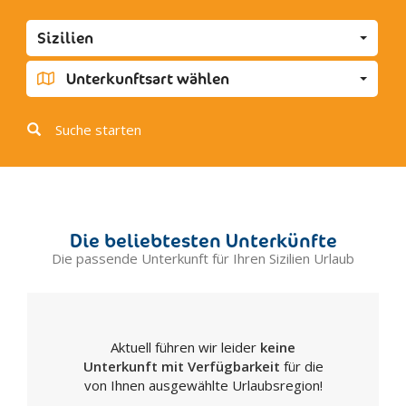
Favara
Sizilien
Grotte
Joppolo Giancaxio
Unterkunftsart wählen
Lampedusa
Licata
Suche starten
Linosa
Lucca Sicula
Menfi
Montallegro
Die beliebtesten Unterkünfte
Montevago
Die passende Unterkunft für Ihren Sizilien Urlaub
Naro
Palma di Montechiaro
Porto Empedocle
Aktuell führen wir leider
keine
Racalmuto
Unterkunft mit Verfügbarkeit
für die
Raffadali
von Ihnen ausgewählte Urlaubsregion!
Ravanusa