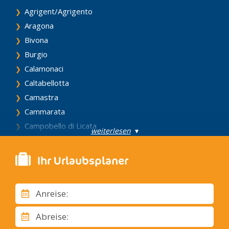
Agrigent/Agrigento
Aragona
Bivona
Burgio
Calamonaci
Caltabellotta
Camastra
Cammarata
Campobello di Licata
weiterlesen
▾
Canicattì
Casteltermini
Ihr Urlaubsplaner
Castrofilippo
Cattolica Eraclea
Anreise:
Cianciana
Comitini
Abreise:
Eraclea Minoa