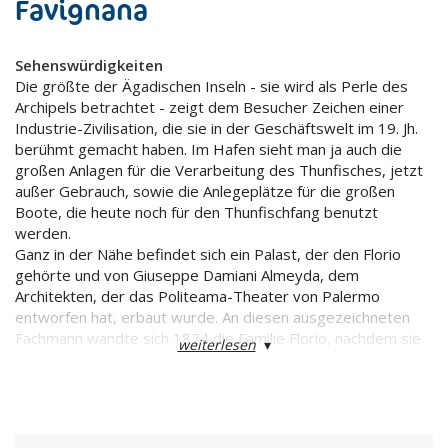
Favignana
Sehenswürdigkeiten
Die größte der Ägadischen Inseln - sie wird als Perle des
Archipels betrachtet - zeigt dem Besucher Zeichen einer
Industrie-Zivilisation, die sie in der Geschäftswelt im 19. Jh.
berühmt gemacht haben. Im Hafen sieht man ja auch die
großen Anlagen für die Verarbeitung des Thunfisches, jetzt
außer Gebrauch, sowie die Anlegeplätze für die großen
Boote, die heute noch für den Thunfischfang benutzt
werden.
Ganz in der Nähe befindet sich ein Palast, der den Florio
gehörte und von Giuseppe Damiani Almeyda, dem
Architekten, der das Politeama-Theater von Palermo
entworfen hat, erbaut wurde. An diesen ausgezeichneten
Fachmann wandte sich 1874 die Familie Florio, nachdem sie
weiterlesen
▾
den Pallavicino aus Genua die Thunfischfangbuchten von
Favignana für 2 Millionen Lire abgekauft hatten.
Favignana verdankt sein modernes Wohngebiet zuerst der
Familie Pallavicino und dann der Familie Florio. Früher war
dieses Gebiet ein kleiner mittelalterlicher Ort, befestigt von