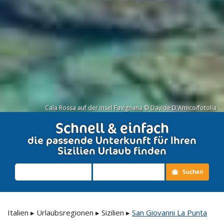
Cala Rossa auf der Insel Favignana © Davide D'Amico/fotolia
Schnell & einfach
die passende Unterkunft für Ihren
Sizilien Urlaub finden
Suchen
Italien
▸
Urlaubsregionen
▸
Sizilien
▸
San Giovanni La Punta