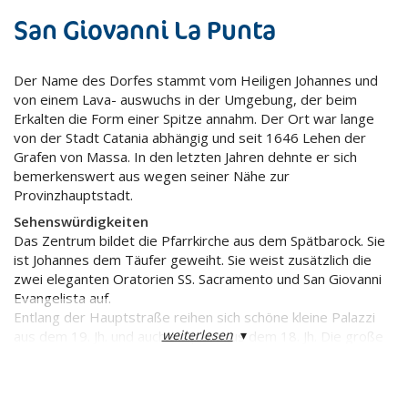
San Giovanni La Punta
Der Name des Dorfes stammt vom Heiligen Johannes und
von einem Lava- auswuchs in der Umgebung, der beim
Erkalten die Form einer Spitze annahm. Der Ort war lange
von der Stadt Catania abhängig und seit 1646 Lehen der
Grafen von Massa. In den letzten Jahren dehnte er sich
bemerkenswert aus wegen seiner Nähe zur
Provinzhauptstadt.
Sehenswürdigkeiten
Das Zentrum bildet die Pfarrkirche aus dem Spätbarock. Sie
ist Johannes dem Täufer geweiht. Sie weist zusätzlich die
zwei eleganten Oratorien SS. Sacramento und San Giovanni
Evangelista auf.
Entlang der Hauptstraße reihen sich schöne kleine Palazzi
weiterlesen
▾
aus dem 19. Jh. und auch ein paar aus dem 18. Jh. Die große
Villa Paternò Castello Carcaci wurde zum Teil der intensiven
baulichen Verwendung geopfert.