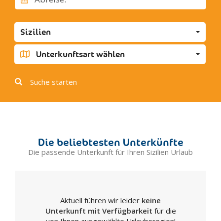
Eraclea Minoa
Favara
Sizilien
Grotte
Joppolo Giancaxio
Unterkunftsart wählen
Lampedusa
Licata
Suche starten
Linosa
Lucca Sicula
Menfi
Montallegro
Die beliebtesten Unterkünfte
Montevago
Die passende Unterkunft für Ihren Sizilien Urlaub
Naro
Palma di Montechiaro
Porto Empedocle
Aktuell führen wir leider
keine
Racalmuto
Unterkunft mit Verfügbarkeit
für die
Raffadali