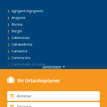
Agrigent/Agrigento
Aragona
Bivona
Burgio
Calamonaci
Caltabellotta
Camastra
Cammarata
Campobello di Licata
weiterlesen
▾
Canicattì
Casteltermini
Ihr Urlaubsplaner
Castrofilippo
Cattolica Eraclea
Anreise:
Cianciana
Comitini
Abreise: