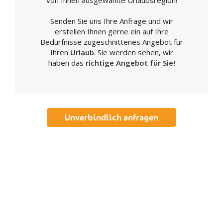
von Ihnen ausgewählte Urlaubsregion!
Ravanusa
Senden Sie uns Ihre Anfrage und wir
Realmonte
erstellen Ihnen gerne ein auf Ihre
Ribera
Bedürfnisse zugeschnittenes Angebot für
Sambuca di Sicilia
Ihren
Urlaub
. Sie werden sehen, wir
haben das
richtige Angebot für Sie!
San Biagio Platani
San Giovanni Gemini
Santa Elisabetta
Santa Margherita di Belice
Unverbindlich anfragen
Sant'Angelo Muxaro
Santo Stefano di Quisquina
Sciacca
Siculiana
Villafranca Sicula
Caltanissetta
Acquaviva Platani
Bompensiere