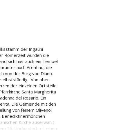
olksstamm der Ingauni
der Römerzeit wurden die
and sich hier auch ein Tempel
arunter auch Arentino, die
ch von der Burg von Diano.
selbstständig . Von oben
nzen der einzelnen Ortsteile
farrkirche Santa Margherita
adonna del Rosario. Ein
erita. Die Gemeinde mit den
ellung von feinem Olivenöl
on Benediktinermönchen
anischen Kirche auserwählt
 dem 16. Jahrhundert mit einem