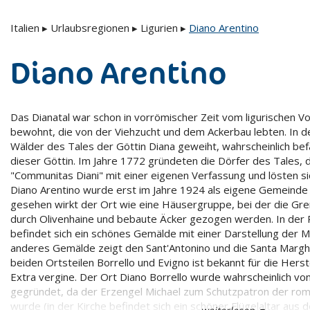
Italien
▸
Urlaubsregionen
▸
Ligurien
▸
Diano Arentino
Diano Arentino
Das Dianatal war schon in vorrömischer Zeit vom ligurischen V
bewohnt, die von der Viehzucht und dem Ackerbau lebten. In 
Wälder des Tales der Göttin Diana geweiht, wahrscheinlich bef
dieser Göttin. Im Jahre 1772 gründeten die Dörfer des Tales, d
"Communitas Diani" mit einer eigenen Verfassung und lösten si
Diano Arentino wurde erst im Jahre 1924 als eigene Gemeinde 
gesehen wirkt der Ort wie eine Häusergruppe, bei der die Gre
durch Olivenhaine und bebaute Äcker gezogen werden. In der P
befindet sich ein schönes Gemälde mit einer Darstellung der M
anderes Gemälde zeigt den Sant'Antonino und die Santa Margh
beiden Ortsteilen Borrello und Evigno ist bekannt für die Herst
Extra vergine. Der Ort Diano Borrello wurde wahrscheinlich v
gegründet, da der Erzengel Michael zum Schutzpatron der rom
wurde (in der Kirche befindet sich ein schöner Flügelaltar aus