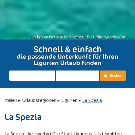
Kirche San Pietro in Portovenere © JFL Photography/fotolia
Schnell & einfach
die passende Unterkunft für Ihren
Ligurien Urlaub finden
Suchen
Italien
▸
Urlaubsregionen
▸
Ligurien
▸
La Spezia
La Spezia
La Spezia, die zweitgrößte Stadt Liguriens, liegt inmitten