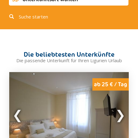
Bordighera
Olivetta San Michele
Suche starten
Ospedaletti
Perinaldo
San Biagio della Cima
Seborga
Die beliebtesten Unterkünfte
Soldano
Die passende Unterkunft für Ihren Ligurien Urlaub
Vallebona
Vallecrosia
Ventimiglia
ab 25 € / Tag
Bormide
Bardineto
Bormida
Cairo Montenotte
Calizzano
Carcare