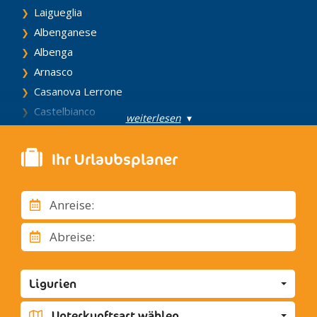
Laigueglia
Albenganese
Albenga
Arnasco
Casanova Lerrone
Castelbianco
weiterlesen
▾
Castelvecchio di Rocca Barbena
Cisano sul Neva
Ihr Urlaubsplaner
Erli
Nasino
Anreise:
Stellanello
Testico
Abreise:
Villanova d'Albenga
Zuccarello
Ligurien
Bordighera und Ventimiglia
Airole
Unterkunftsart wählen