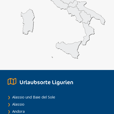
Urlaubsorte Ligurien
Alassio und Baie del Sole
Alassio
Andora