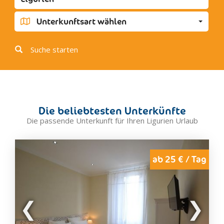
Bordighera und Ventimiglia
Airole
Unterkunftsart wählen
Bordighera
Olivetta San Michele
Suche starten
Ospedaletti
Perinaldo
San Biagio della Cima
Seborga
Die beliebtesten Unterkünfte
Soldano
Die passende Unterkunft für Ihren Ligurien Urlaub
Vallebona
Vallecrosia
Ventimiglia
ab 25 € / Tag
Bormide
Bardineto
Bormida
Cairo Montenotte