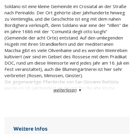
Soldano ist eine kleine Gemeinde im Crosiatal an der Straße
nach Perinaldo. Der Ort gehörte über Jahrhunderte hinweg
zu Ventimiglia, und die Geschichte ist eng mit dem nahen
Bordighera verknüpft, denn Soldano war eine der "Villen" die
im Jahre 1686 mit der "Comunità degli otto luoghi"
(Gemeinde der acht Orte) entstand. Auf den umliegenden
Hügeln mit ihren Strandkiefern und der mediterranen
Macchia gibt es viele Olivenhaine und es werden Weinreben
kultiviert (wir sind im Gebiet des Rossese mit dem Prädikat
DOC, rund um diese Weinsorte wird jedes Jahr am 16. Juli ein
Fest veranstaltet), auch die Blumengärtnerei ist hier sehr
verbreitet (Rosen, Mimosen, Ginster).
Die gegenwärtige Pfarrkirche von San Giovanni Battista
wurde im 18. Jahrhundert als Ersatz für die alte Kirche
weiterlesen
▾
erbaut, die ebenfalls diesem Heiligen geweiht war und
später aufgegeben und zu einem Wohnhaus umgebaut
wurde. In der Kirche selbst befindet sich ein sehr schönes
Polyptychon mit einer Darstellung von Johannes dem Täufer
in der Mitte sowie dem Evangelisten Johannes und
Sant'Antonio Abate an den beiden Seiten, darüber die
Weitere Infos
Jungfrau mit dem Kind in der Mitte sowie seitlich davon die