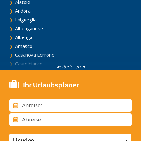
Alassio
Andora
Laigueglia
Albenganese
Albenga
Arnasco
Casanova Lerrone
Castelbianco
weiterlesen
▾
Castelvecchio di Rocca Barbena
Cisano sul Neva
Ihr Urlaubsplaner
Erli
Nasino
Anreise:
Stellanello
Testico
Abreise:
Villanova d'Albenga
Zuccarello
Ligurien