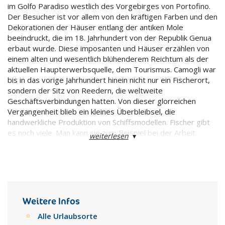
im Golfo Paradiso westlich des Vorgebirges von Portofino.
Der Besucher ist vor allem von den kräftigen Farben und den
Dekorationen der Häuser entlang der antiken Mole
beeindruckt, die im 18. Jahrhundert von der Republik Genua
erbaut wurde. Diese imposanten und Häuser erzählen von
einem alten und wesentlich blühenderem Reichtum als der
aktuellen Haupterwerbsquelle, dem Tourismus. Camogli war
bis in das vorige Jahrhundert hinein nicht nur ein Fischerort,
sondern der Sitz von Reedern, die weltweite
Geschäftsverbindungen hatten. Von dieser glorreichen
Vergangenheit blieb ein kleines Überbleibsel, die
handwerkliche Produktion von Schiffsmodellen. Fischer gibt
es noch viele. Man kann sie zum Beispiel bei der Arbeit
weiterlesen
▾
beobachten, wenn man mit dem Schiff zur Tonnara
(Netzsystem für den Thunfischfang) vor der Punta Chiappa
hinausfährt. Jeweils am zweiten Sonntag im Mai wird die
größte Pfanne der Welt aufgebaut und jeder kann frittierten
Fisch genießen aus Anlaß des Festes San Fortunato,
zusammen mit San Prospero der Schutzheilige des Ortes.
Weitere Infos
Das Fest ist ebenfalls eine gute Gelegenheit, um die
Alle Urlaubsorte
Camogliesi zu probieren, ein Gebäck aus Mürbeteig, gefüllt