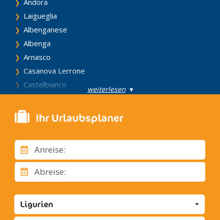
Andora
Laigueglia
Albenganese
Albenga
Arnasco
Casanova Lerrone
Castelbianco
weiterlesen
▾
Castelvecchio di Rocca Barbena
Cisano sul Neva
Ihr Urlaubsplaner
Erli
Nasino
Anreise:
Stellanello
Testico
Abreise:
Villanova d'Albenga
Zuccarello
Ligurien
Bordighera und Ventimiglia