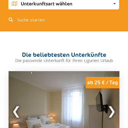
Airole
Unterkunftsart wählen
Bordighera
Olivetta San Michele
Suche starten
Ospedaletti
Perinaldo
San Biagio della Cima
Seborga
Die beliebtesten Unterkünfte
Soldano
Die passende Unterkunft für Ihren Ligurien Urlaub
Vallebona
Vallecrosia
Ventimiglia
ab 25 € / Tag
Bormide
Bardineto
Bormida
Cairo Montenotte
Calizzano