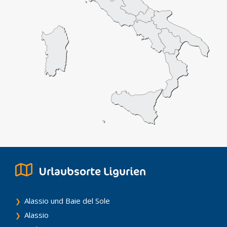
degli Abissi (den Christus des Meeresgrundes) bewundern,
der vom Bildhauer Guido Galletti im Jahre 1954 in das Meer
gesetzt wurde und den Seefahrern geweiht ist.
Urlaubsorte Ligurien
Alassio und Baie del Sole
Alassio