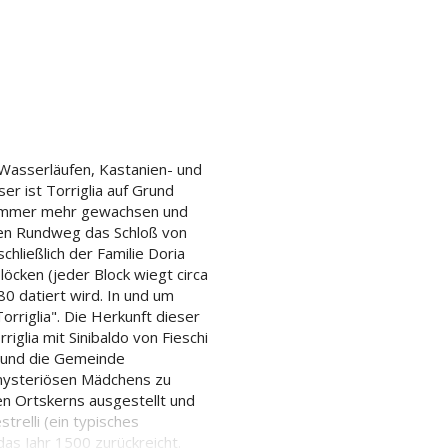
n Wasserläufen, Kastanien- und
r ist Torriglia auf Grund
it immer mehr gewachsen und
zen Rundweg das Schloß von
chließlich der Familie Doria
öcken (jeder Block wiegt circa
0 datiert wird. In und um
rriglia". Die Herkunft dieser
iglia mit Sinibaldo von Fieschi
 und die Gemeinde
 mysteriösen Mädchens zu
en Ortskerns ausgestellt und
strelli (ein typisches
das Jahr 1500 zurückreicht.