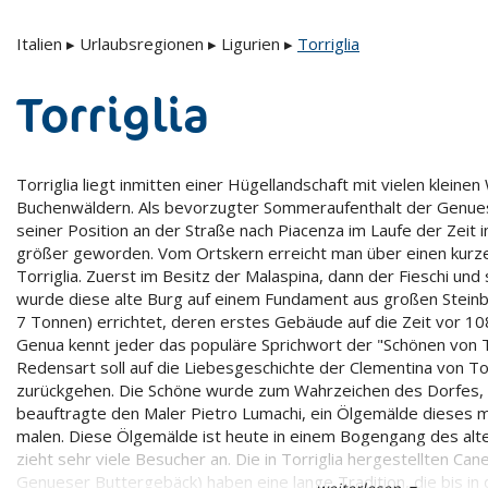
Italien
▸
Urlaubsregionen
▸
Ligurien
▸
Torriglia
Torriglia
Torriglia liegt inmitten einer Hügellandschaft mit vielen kleine
Buchenwäldern. Als bevorzugter Sommeraufenthalt der Genuese
seiner Position an der Straße nach Piacenza im Laufe der Ze
größer geworden. Vom Ortskern erreicht man über einen kur
Torriglia. Zuerst im Besitz der Malaspina, dann der Fieschi und s
wurde diese alte Burg auf einem Fundament aus großen Steinbl
7 Tonnen) errichtet, deren erstes Gebäude auf die Zeit vor 108
Genua kennt jeder das populäre Sprichwort der "Schönen von To
Redensart soll auf die Liebesgeschichte der Clementina von Torr
zurückgehen. Die Schöne wurde zum Wahrzeichen des Dorfes,
beauftragte den Maler Pietro Lumachi, ein Ölgemälde dieses
malen. Diese Ölgemälde ist heute in einem Bogengang des alt
zieht sehr viele Besucher an. Die in Torriglia hergestellten Cane
Genueser Buttergebäck) haben eine lange Tradition, die bis in 