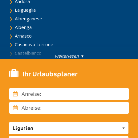
Andora
Laigueglia
Albenganese
Albenga
Arnasco
Casanova Lerrone
Castelbianco
weiterlesen
▾
Castelvecchio di Rocca Barbena
Cisano sul Neva
Ihr Urlaubsplaner
Erli
Nasino
Anreise:
Stellanello
Testico
Abreise:
Villanova d'Albenga
Zuccarello
Ligurien
Bordighera und Ventimiglia