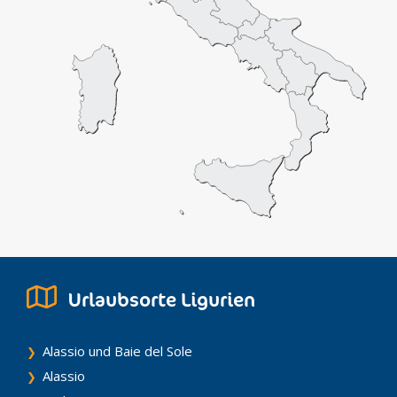
Urlaubsorte Ligurien
Alassio und Baie del Sole
Alassio