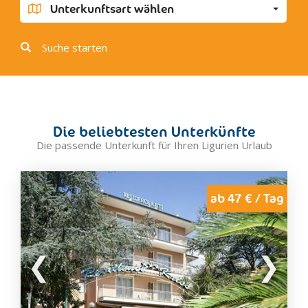
Airole
Unterkunftsart wählen
Bordighera
Olivetta San Michele
Suche starten
Ospedaletti
Perinaldo
San Biagio della Cima
Seborga
Die beliebtesten Unterkünfte
Soldano
Die passende Unterkunft für Ihren Ligurien Urlaub
Vallebona
Vallecrosia
Ventimiglia
ab 47 € / Tag
Bormide
Bardineto
Bormida
Cairo Montenotte
Calizzano