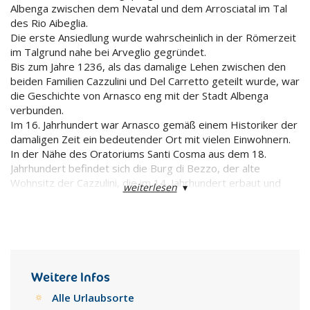
Albenga zwischen dem Nevatal und dem Arrosciatal im Tal
des Rio Aibeglia.
Die erste Ansiedlung wurde wahrscheinlich in der Römerzeit
im Talgrund nahe bei Arveglio gegründet.
Bis zum Jahre 1236, als das damalige Lehen zwischen den
beiden Familien Cazzulini und Del Carretto geteilt wurde, war
die Geschichte von Arnasco eng mit der Stadt Albenga
verbunden.
Im 16. Jahrhundert war Arnasco gemäß einem Historiker der
damaligen Zeit ein bedeutender Ort mit vielen Einwohnern.
In der Nähe des Oratoriums Santi Cosma aus dem 18.
Jahrhundert befindet sich die Burg di Bezzo, der alte
Wohnsitz der Cazzulini, die im 14. Jahrhundert erbaut und
weiterlesen
▾
dann Anfang des 17. Jahrhunderts in eine Villa umgebaut
wurde.
Die Ruinen einer anderen Burg aus dem Mittelalter aus dem
Besitz der Del Carretto stehen im Ortsteil von Chiesa.
Unter den Kunstwerken der Pfarrkirche der Assunta
befindet sich ein sehr schönes Tabernakel aus Marmor, eine
Weitere Infos
Arbeit aus der Schule von Gaggini.
Alle Urlaubsorte
Die Kirche von Menosio wurde nach San Pantaleo benannt,