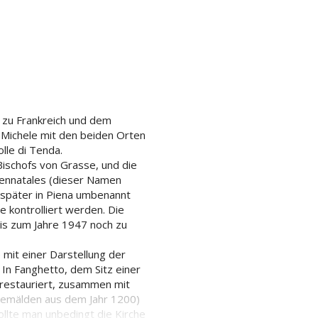
 zu Frankreich und dem
 Michele mit den beiden Orten
lle di Tenda.
Bischofs von Grasse, und die
Pennatales (dieser Namen
 später in Piena umbenannt
e kontrolliert werden. Die
bis zum Jahre 1947 noch zu
e mit einer Darstellung der
In Fanghetto, dem Sitz einer
e restauriert, zusammen mit
 Gemälden aus dem Jahr 1200)
llte man unbedingt die Kirche