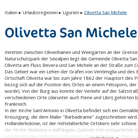
Italien
▸
Urlaubsregionen
▸
Ligurien
▸
Olivetta San Michele
Olivetta San Michele
Inmitten zwischen Olivenhainen und Weingärten an der Grenze
Naturschutzpark der Seealpen liegt die Gemeinde Olivetta San
Olivetta am Fluss Bevera und San Michele an der Straße zum Co
Das Gebiet war ein Lehen der Grafen von Ventimiglia und des 
Ortschaft Olivetta war bis zum Jahre 1862 der Hauptort des 
bezog sich auf die Position des Ortes an einem Felssporn, der
wurde). Von der Burg aus konnte der Verkehr auf der Salzstraß
verschiedenen Orte (darunter auch Piene und Libri) gehörten 
Frankreich.
In der Kirche Sant'Antonio in Olivetta befindet sich ein Gemäld
Kreuzigung, die dem Maler "Barbadirame" zugeschrieben wird. 
Holländerkolonie, ist der mittelalterliche Ortskern sehr schön
der Kirche Madonna e dell'Angelo Custode (mit restaurierten
und der Brücke römischen Ursprungs über den Roia. In Piena so