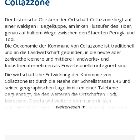
Collazzone
Der historische Ortskern der Ortschaft Collazzone liegt auf
einer waldigen Huegelkuppe, am linken Flussufer des Tiber,
genau auf halbem Wege zwischen den Staedten Perugia und
Todi.
Die Oekonomie der Kommune von Collazzone ist traditionell
und an die Landwirtschaft gebunden, in die heute aber
zahlreiche kleinere und mittlere Handwerks- und
Industrieunternehmen als Erwerbsquellen integriert sind.
Die wirtschaftliche Entwicklung der Kommune von
Collazzone ist durch die Naehe der Schnellstrasse E45 und
seiner geographischen Lage inmitten einer Talebene
beguenstigt, die des weiteren die Ortschaften Todi,
Marsciano, Deruta und weitere Kommunen in sich
weiterlesen
▾
einschliesst, mit einer gesamten Einwohnerzahl von zirka
50.000 Einwohnern.
Das touristische Angebot wird durch zwei angesehene
Hotels und kleinere Pensionen unterstuetzt.
Das Territorium der Kommune von Collazzone war bereits in