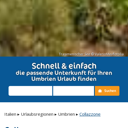
Trasimenischer See © ValerioMei/fotolia
Schnell & einfach
die passende Unterkunft für Ihren
Umbrien Urlaub finden
Suchen
Italien
▸
Urlaubsregionen
▸
Umbrien
▸
Collazzone