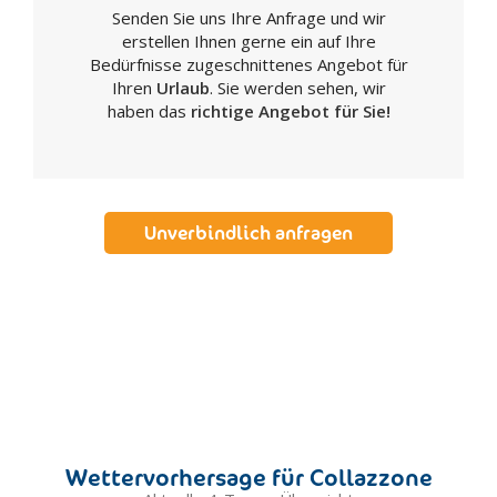
Senden Sie uns Ihre Anfrage und wir
Fratta Todina
erstellen Ihnen gerne ein auf Ihre
Giano dell'Umbria
Bedürfnisse zugeschnittenes Angebot für
Giove
Ihren
Urlaub
. Sie werden sehen, wir
haben das
richtige Angebot für Sie!
Gualdo Cattaneo
Gualdo Tadino
Guardea
Gubbio
Unverbindlich anfragen
Lisciano Niccone
Lugnano in Teverina
Magione
Marsciano
Massa Martana
Monte Castello di Vibio
Monte Santa Maria Tiberina
Montecastrilli
Wettervorhersage für Collazzone