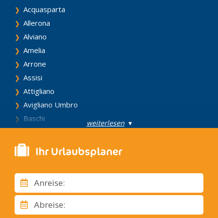
Acquasparta
Allerona
Alviano
Amelia
Arrone
Assisi
Attigliano
Avigliano Umbro
Baschi
weiterlesen
▾
Bastia
Bettona
Ihr Urlaubsplaner
Bevagna
Calvi dell' Umbria
Anreise:
Campello sul Clitunno
Cannara
Abreise:
Cascia