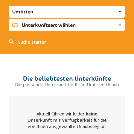
Castel Giorgio
Umbrien
Castel Ritaldi
Castel Viscardo
Unterkunftsart wählen
Castiglione del Lago
Cerreto di Spoleto
Suche starten
Citerna
Città della Pieve
Città di Castello
Collazzone
Die beliebtesten Unterkünfte
Corciano
Die passende Unterkunft für Ihren Umbrien Urlaub
Costacciaro
Fabro
Ferentillo
Aktuell führen wir leider
keine
Ficulle
Unterkunft mit Verfügbarkeit
für die
Foligno
von Ihnen ausgewählte Urlaubsregion!
Fossato di Vico