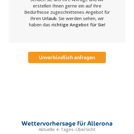
Fratta Todina
erstellen Ihnen gerne ein auf Ihre
Giano dell'Umbria
Bedürfnisse zugeschnittenes Angebot für
Giove
Ihren
Urlaub
. Sie werden sehen, wir
haben das
richtige Angebot für Sie!
Gualdo Cattaneo
Gualdo Tadino
Guardea
Gubbio
Unverbindlich anfragen
Lisciano Niccone
Lugnano in Teverina
Magione
Marsciano
Massa Martana
Monte Castello di Vibio
Monte Santa Maria Tiberina
Montecastrilli
Wettervorhersage für Allerona
Montecchio
Aktuelle 4-Tages-Übersicht