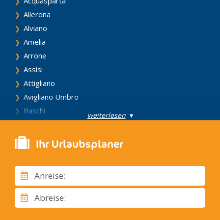
Acquasparta
Allerona
Alviano
Amelia
Arrone
Assisi
Attigliano
Avigliano Umbro
Baschi
weiterlesen
▾
Bastia
Bettona
Ihr Urlaubsplaner
Bevagna
Calvi dell' Umbria
Anreise:
Campello sul Clitunno
Cannara
Abreise:
Cascia