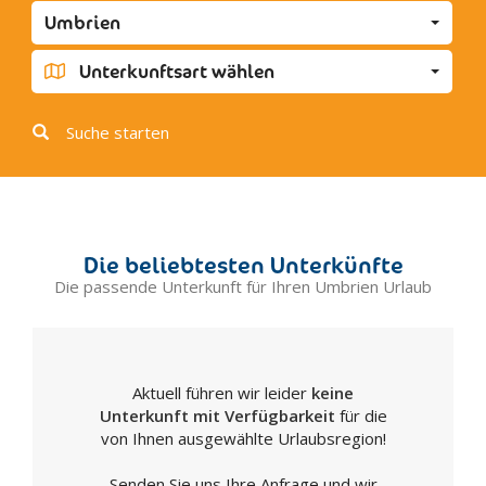
Castel Giorgio
Umbrien
Castel Ritaldi
Castel Viscardo
Unterkunftsart wählen
Castiglione del Lago
Cerreto di Spoleto
Suche starten
Citerna
Città della Pieve
Città di Castello
Collazzone
Die beliebtesten Unterkünfte
Corciano
Die passende Unterkunft für Ihren Umbrien Urlaub
Costacciaro
Fabro
Ferentillo
Aktuell führen wir leider
keine
Ficulle
Unterkunft mit Verfügbarkeit
für die
Foligno
von Ihnen ausgewählte Urlaubsregion!
Fossato di Vico
Senden Sie uns Ihre Anfrage und wir