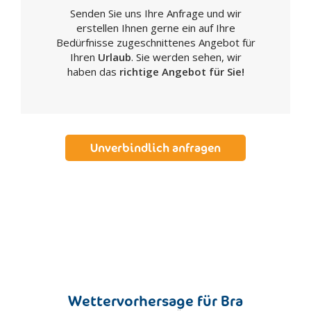
Senden Sie uns Ihre Anfrage und wir
Castagnole Monferrato
erstellen Ihnen gerne ein auf Ihre
Castelnuovo Don Bosco
Bedürfnisse zugeschnittenes Angebot für
Cessole
Ihren
Urlaub
. Sie werden sehen, wir
haben das
richtige Angebot für Sie!
Cisterna D'Asti
Cocconato
Cortanze
Cortazzone
Unverbindlich anfragen
Costigliole d'Asti
Incisa Scapaccino
Isola D'Asti
Mombaruzzo
Moncalvo
Moncucco Torinese
Montechiaro d'Asti
Montemagno
Wettervorhersage für Bra
Montiglio