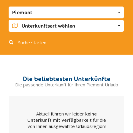
Tortona
Piemont
Agliano
Albugnano
Unterkunftsart wählen
Antignano
Aramengo
Suche starten
Asti
Belveglio
Bruno
Bubbio
Die beliebtesten Unterkünfte
Buttigliera d'Asti
Die passende Unterkunft für Ihren Piemont Urlaub
Calamandrana
Calliano
Calosso
Aktuell führen wir leider
keine
Camerano Casasco
Unterkunft mit Verfügbarkeit
für die
Canelli
von Ihnen ausgewählte Urlaubsregion!
Castagnole Delle Lanze