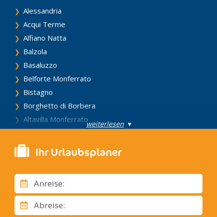
Alessandria
Acqui Terme
Alfiano Natta
Balzola
Basaluzzo
Belforte Monferrato
Bistagno
Borghetto di Borbera
Altavilla Monferrato
weiterlesen
▾
Borgo San Martino
Bosco Marengo
Ihr Urlaubsplaner
Brignano Frascata
Cabella Ligure
Anreise:
Camagna Monferrato
Camino
Abreise:
Novi Ligure