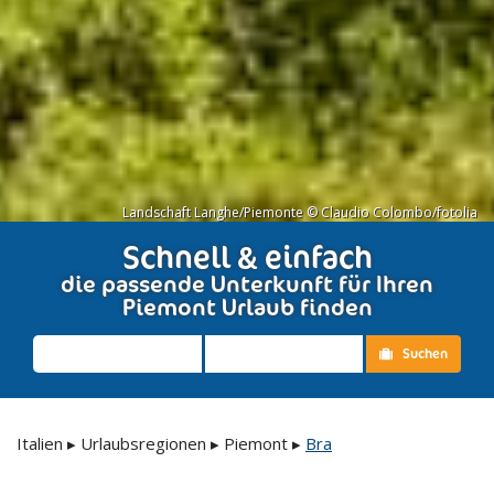
Landschaft Langhe/Piemonte © Claudio Colombo/fotolia
Schnell & einfach
die passende Unterkunft für Ihren
Piemont Urlaub finden
Suchen
Italien
▸
Urlaubsregionen
▸
Piemont
▸
Bra