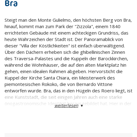
Bra
Steigt man den Monte Gulielmo, den höchsten Berg von Bra,
hinauf, kommt man zum Park der "Zizzola", einem 1840
errichteten Gebäude mit einem achteckigen Grundriss, das
heute Wahrzeichen der Stadt ist. Der Panoramablick von
dieser "Villa der Köstlichkeiten" ist einfach überwältigend.
Über den Dächern erheben sich die ghibellinischen Zinnen
des Traversa-Palastes und die Kuppeln der Barockkirchen,
während die Wohnhäuser, die auf den alten Marktplatz hin
gehen, einen idealen Rahmen abgeben. Hervorsticht die
Kuppel der Kirche Santa Chiara, ein Meisterwerk des
piemontesischen Rokoko, die von Bernardo Vittone
entworfen wurde. Bra, das in den Hügeln des Roero liegt, ist
eine Kunststadt, die seit einigen Jahren auch eine starke
önogastronomische Identität herausgebildet hat. Hier in der
weiterlesen
▾
Via della Mendicità Istruita entsteht 1989 die internationale
Gesellschaft "Slow Food", die alle zwei Jahre "Cheese"
organisiert, die wichigste internationale Ausstellung, die dem
Qualitätskäse gewidmet ist. Nur wenige Kilometer weit
entfernt, im Stadtteil Pollenzo, wird 2004 die Universität für