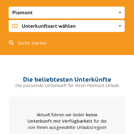
Tortona
Piemont
Agliano
Albugnano
Unterkunftsart wählen
Antignano
Aramengo
Suche starten
Asti
Belveglio
Bruno
Bubbio
Die beliebtesten Unterkünfte
Buttigliera d'Asti
Die passende Unterkunft für Ihren Piemont Urlaub
Calamandrana
Calliano
Calosso
Aktuell führen wir leider
keine
Camerano Casasco
Unterkunft mit Verfügbarkeit
für die
Canelli
von Ihnen ausgewählte Urlaubsregion!
Castagnole Delle Lanze