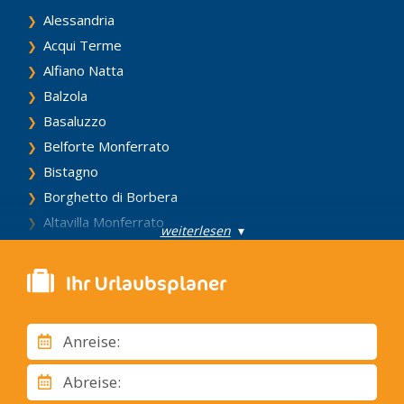
Alessandria
Acqui Terme
Alfiano Natta
Balzola
Basaluzzo
Belforte Monferrato
Bistagno
Borghetto di Borbera
Altavilla Monferrato
weiterlesen
▾
Borgo San Martino
Bosco Marengo
Ihr Urlaubsplaner
Brignano Frascata
Cabella Ligure
Anreise:
Camagna Monferrato
Camino
Abreise:
Novi Ligure