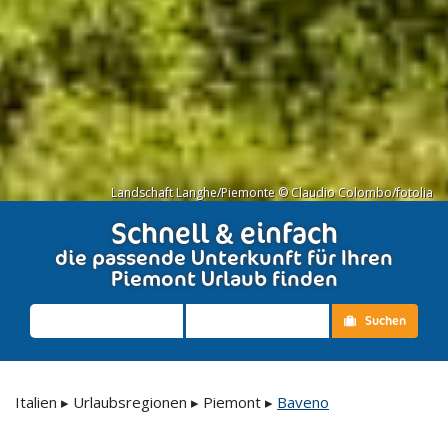
Landschaft Langhe/Piemonte © Claudio Colombo/fotolia
Schnell & einfach
die passende Unterkunft für Ihren
Piemont Urlaub finden
Suchen
Italien
▸
Urlaubsregionen
▸
Piemont
▸
Baveno