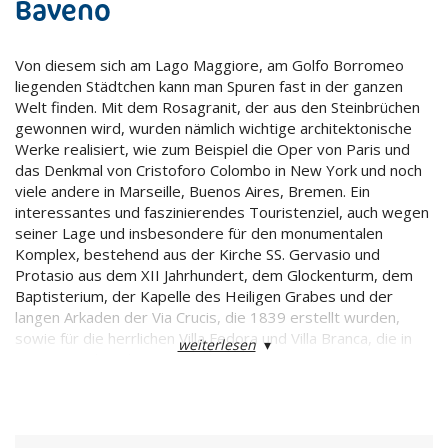
Baveno
Von diesem sich am Lago Maggiore, am Golfo Borromeo
liegenden Städtchen kann man Spuren fast in der ganzen
Welt finden. Mit dem Rosagranit, der aus den Steinbrüchen
gewonnen wird, wurden nämlich wichtige architektonische
Werke realisiert, wie zum Beispiel die Oper von Paris und
das Denkmal von Cristoforo Colombo in New York und noch
viele andere in Marseille, Buenos Aires, Bremen. Ein
interessantes und faszinierendes Touristenziel, auch wegen
seiner Lage und insbesondere für den monumentalen
Komplex, bestehend aus der Kirche SS. Gervasio und
Protasio aus dem XII Jahrhundert, dem Glockenturm, dem
Baptisterium, der Kapelle des Heiligen Grabes und der
langen Arkaden der Via Crucis, die 1839 erstellt wurden,
sowie für die herrlichen Villa Fedora und Villa Branca, die in
weiterlesen
▾
einem wunderschönen Park liegen.