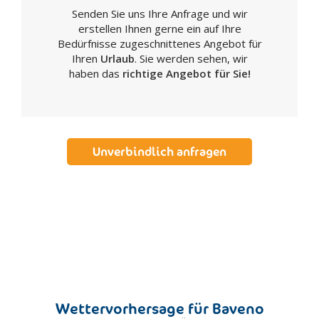
Senden Sie uns Ihre Anfrage und wir
Castagnole Monferrato
erstellen Ihnen gerne ein auf Ihre
Castelnuovo Don Bosco
Bedürfnisse zugeschnittenes Angebot für
Cessole
Ihren
Urlaub
. Sie werden sehen, wir
haben das
richtige Angebot für Sie!
Cisterna D'Asti
Cocconato
Cortanze
Cortazzone
Unverbindlich anfragen
Costigliole d'Asti
Incisa Scapaccino
Isola D'Asti
Mombaruzzo
Moncalvo
Moncucco Torinese
Montechiaro d'Asti
Montemagno
Wettervorhersage für Baveno
Montiglio