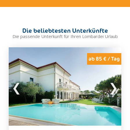
Chiesa In Valmalenc
Clusone
Como
Crema
Die beliebtesten Unterkünfte
Cremona
Die passende Unterkunft für Ihren Lombardei Urlaub
Desenzano del Garda
Edolo
Erba
ab 85 € / Tag
Foppolo
Gallarate
Gardone Riviera
Gravedona
Grosio
Inverigo
Iseo
Lecco