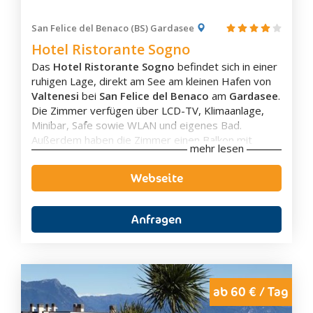
Legnano
Lenno
San Felice del Benaco (BS) Gardasee
Livigno
Hotel Ristorante Sogno
Livo
Das
Hotel Ristorante Sogno
befindet sich in einer
Lodi
ruhigen Lage, direkt am See am kleinen Hafen von
Valtenesi
bei
San Felice del Benaco
am
Gardasee
.
Lodi Vecchio
Die Zimmer verfügen über LCD-TV, Klimaanlage,
Lomello
Minibar, Safe sowie WLAN und eigenes Bad.
Lovere
Außerdem haben die Zimmer einen Balkon mit
mehr lesen
herrlichen Garten- oder Seeblick. In einigen
Luino
Zimmern gibt es zudem eine
Sauna
.
Webseite
Maderno
Das Hotel bietet den Gästen einen großen
Garten
Madesimo
mit
Außenpool
und eine
Bar
.
Das elegante Restaurant serviert im Speisesaal
Anfragen
Mailand
oder an der Strandpromenade
traditionelle
Gerichte.
Zudem gibt es eine große Auswahl an
Mantua
verschiedenen Weinen
. Am morgen wird den
Merate
Gästen ein reichhaltiges
Frühstücksbuffet
Monte Isola
angeboten.
ab 60 € / Tag
In der Nähe des Hotels befindet sich ein
Montebello Della Battaglia