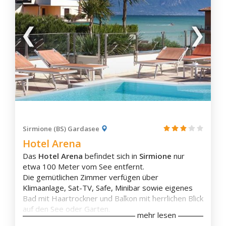
Tennisplatz
sowie ein großer
Golfplatz
.
Monza
Monzambano
Morbegno
Mortara
Orzinuovi
Zimmerausstattung
Ostiglia
Eigenes Badezimmer
Palazzolo Sull'Oglio
Klimaanlage
Badewanne
Pavia
Balkon
Pizzighettone
Flachbild-TV
Sirmione (BS) Gardasee
Ponte Di Legno
Aussicht
Hotel Arena
Wasserkocher
Pontida
Das
Hotel Arena
befindet sich in
Sirmione
nur
Kaffee-/Teezubehör
Porlezza
etwa 100 Meter vom See entfernt.
Kaffeemaschine
Porto Ceresio
Die gemütlichen Zimmer verfügen über
Schallisolierung
Klimaanlage, Sat-TV, Safe, Minibar sowie eigenes
Waschmaschine
Rivolta d'Adda
Bad mit Haartrockner und Balkon mit herrlichen Blick
Robbio
auf den See oder Garten.
mehr lesen
Rovato
Das Hotel Arena bietet einen schönen
Garten
mit