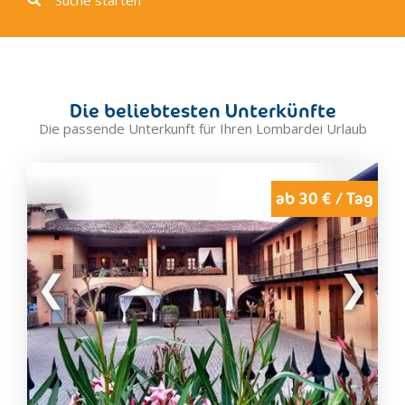
Suche starten
Chiesa In Valmalenc
Clusone
Como
Crema
Die beliebtesten Unterkünfte
Cremona
Die passende Unterkunft für Ihren Lombardei Urlaub
Desenzano del Garda
Edolo
Erba
ab 30 € / Tag
Foppolo
Gallarate
Gardone Riviera
Gravedona
Grosio
Inverigo
Iseo
Lecco