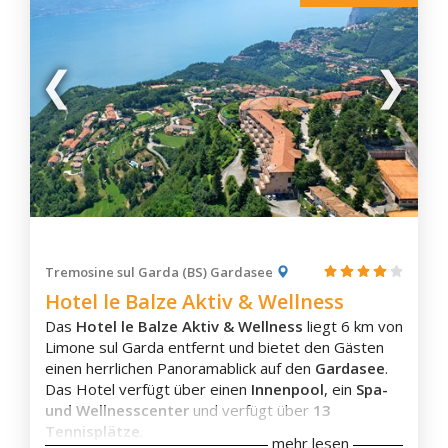
Montebello Della Battaglia
Am morgen wird ein reichhaltiges
Frühstücksbuffet
Monza
serviert. Das
Restaurant
verwöhnt die Gäste zu
Monzambano
Mittags und am Abend mit traditioneller Küche.
Die Unterkunft bietet eine gute Ausgangslage für
Morbegno
entspannende
Spaziergänge
und
Fahrradtouren
.
Mortara
Zudem ist der
Golf Club Arzaga
nur wenige
Orzinuovi
Kilometer entfernt. Den
Gardasee
erreichen die
Gäste nach einer 10 minütigen Autofahrt.
Ostiglia
Palazzolo Sull'Oglio
Pavia
Pizzighettone
Tremosine sul Garda (BS) Gardasee
Ponte Di Legno
Zimmerausstattung
Hotel le Balze Aktiv & Wellness
Pontida
Das
Hotel le Balze Aktiv & Wellness
liegt 6 km von
Eigenes Badezimmer
Porlezza
Limone sul Garda entfernt und bietet den Gästen
Klimaanlage
Porto Ceresio
einen herrlichen Panoramablick auf den
Gardasee
.
Terrasse
Das Hotel verfügt über einen
Innenpool
, ein
Spa-
Balkon
Rivolta d'Adda
und Wellnesscenter
und verfügt über
13
Flachbild-TV
Robbio
Tennisplätze
.
Waschmaschine
mehr lesen