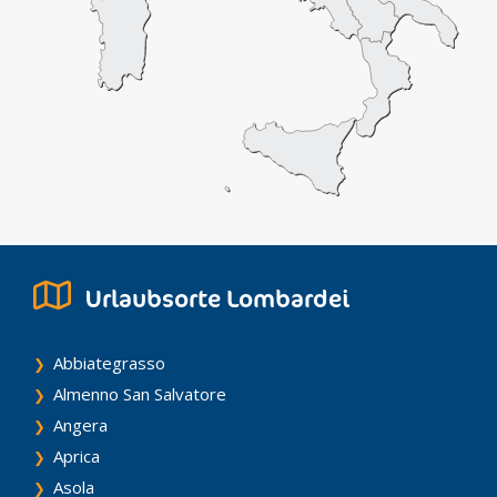
Urlaubsorte Lombardei
Abbiategrasso
Almenno San Salvatore
Angera
Aprica
Asola