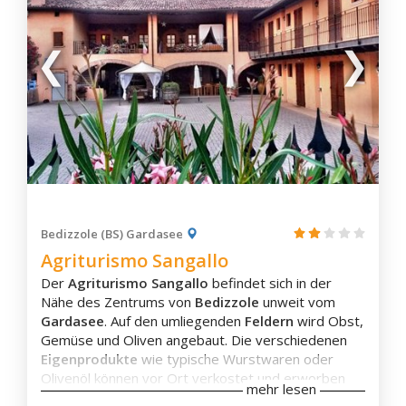
Monza
Monzambano
Morbegno
Mortara
Zimmerausstattung
Orzinuovi
Eigenes Badezimmer
Ostiglia
Klimaanlage
Palazzolo Sull'Oglio
Balkon
Flachbild-TV
Pavia
Waschmaschine
Pizzighettone
Wasserkocher
Bedizzole (BS) Gardasee
Ponte Di Legno
Kaffee-/Teezubehör
Agriturismo Sangallo
Aussicht
Pontida
Der
Agriturismo Sangallo
befindet sich in der
Porlezza
Nähe des Zentrums von
Bedizzole
unweit vom
Porto Ceresio
Gardasee
. Auf den umliegenden
Feldern
wird Obst,
Gemüse und Oliven angebaut. Die verschiedenen
Rivolta d'Adda
Eigenprodukte
wie typische Wurstwaren oder
Robbio
Olivenöl können vor Ort verkostet und erworben
mehr lesen
Rovato
werden.