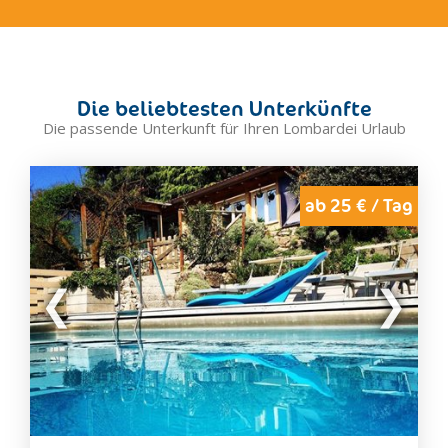
Chiesa In Valmalenc
Clusone
Como
Crema
Die beliebtesten Unterkünfte
Cremona
Die passende Unterkunft für Ihren Lombardei Urlaub
Desenzano del Garda
Edolo
Erba
ab 25 € / Tag
Foppolo
Gallarate
Gardone Riviera
Gravedona
Grosio
Inverigo
Iseo
Lecco