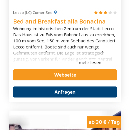
Legnano
Lenno
Lecco (LC) Comer See
Livigno
Bed and Breakfast alla Bonacina
Livo
Wohnung im historischen Zentrum der Stadt Lecco.
Lodi
Das Haus ist zu Fuß vom Bahnhof aus zu erreichen,
100 m vom See, 150 m vom Seebad des Canottieri
Lodi Vecchio
Lecco entfernt. Boote sind auch nur wenige
Lomello
Gehminuten entfernt. Die Lage ist strategisch
Lovere
günstig, vor Verkehr für Kinder geschützt, zentral
mehr lesen
und in der Nähe von Unterhaltungsangeboten,
Luino
Geschäften und Restaurants, aber gleichzeitig
Webseite
Maderno
abgelegen und ruhig. Die Wohnung ist perfekt
Madesimo
ausgestattet mit Küche, unabhängiger Heizung und
Klimaanlage, TV. Es hat ein großes Doppelzimmer
Anfragen
Mailand
mit einem dritten Einzelbett; im Wohnbereich ein
großes Klappbett. Für maximal 5 Personen
Mantua
geeignet!
Merate
Monte Isola
Für Aufenthalte von mehr als 30 Tagen steht ein
ab 30 € / Tag
Haus mit Pool für bis zu 6 Personen zur Verfügung.
Montebello Della Battaglia