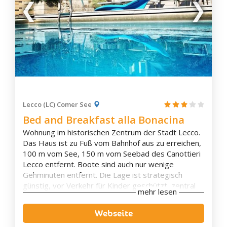
Gardone Riviera
Gravedona
Grosio
Inverigo
Iseo
Lecco
Legnano
Lenno
Lecco (LC) Comer See
Livigno
Bed and Breakfast alla Bonacina
Livo
Wohnung im historischen Zentrum der Stadt Lecco.
Lodi
Das Haus ist zu Fuß vom Bahnhof aus zu erreichen,
100 m vom See, 150 m vom Seebad des Canottieri
Lodi Vecchio
Lecco entfernt. Boote sind auch nur wenige
Lomello
Gehminuten entfernt. Die Lage ist strategisch
Lovere
günstig, vor Verkehr für Kinder geschützt, zentral
mehr lesen
und in der Nähe von Unterhaltungsangeboten,
Luino
Geschäften und Restaurants, aber gleichzeitig
Webseite
Maderno
abgelegen und ruhig. Die Wohnung ist perfekt