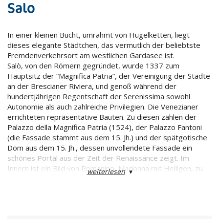
Salo
In einer kleinen Bucht, umrahmt von Hügelketten, liegt
dieses elegante Städtchen, das vermutlich der beliebtste
Fremdenverkehrsort am westlichen Gardasee ist.
Salò, von den Römern gegründet, wurde 1337 zum
Hauptsitz der “Magnifica Patria”, der Vereinigung der Städte
an der Brescianer Riviera, und genoß während der
hundertjährigen Regentschaft der Serenissima sowohl
Autonomie als auch zahlreiche Privilegien. Die Venezianer
errichteten repräsentative Bauten. Zu diesen zählen der
Palazzo della Magnifica Patria (1524), der Palazzo Fantoni
(die Fassade stammt aus dem 15. Jh.) und der spätgotische
Dom aus dem 15. Jh., dessen unvollendete Fassade ein
schönes Portal aus der Zeit der Renaissance zeigt. Im
Innern ist ein Bild von Romanino, Madonna mit Heiligen, zu
weiterlesen
▾
bewundern und auf dem Hochaltar ein gotisches
Polyptychon (1476–1510).