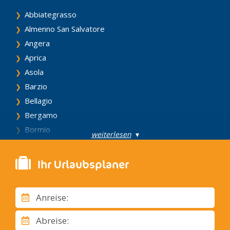
Abbiategrasso
Almenno San Salvatore
Angera
Aprica
Asola
Barzio
Bellagio
Bergamo
Bormio
weiterlesen
▾
Breno
Brescia
Ihr Urlaubsplaner
Brunate
Busto Arsizio
Anreise:
Campione D'Italia
Capo di Ponte
Abreise: