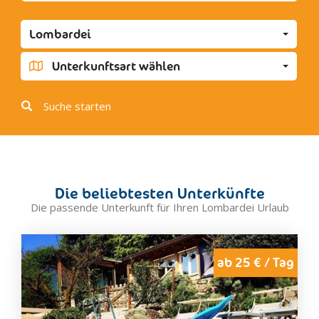
Caravaggio
Castelseprio
Lombardei
Castiglione Olona
Cernobbio
Unterkunftsart wählen
Certosa Di Pavia
Chiavenna
Suche starten
Chiesa In Valmalenc
Clusone
Como
Crema
Die beliebtesten Unterkünfte
Cremona
Die passende Unterkunft für Ihren Lombardei Urlaub
Desenzano del Garda
Edolo
Erba
ab 25 € / Tag
Foppolo
Gallarate