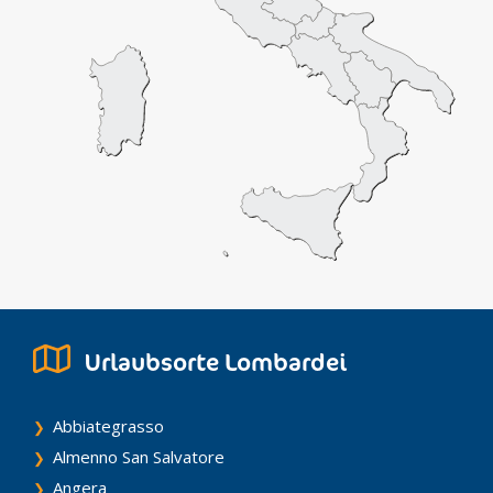
Urlaubsorte Lombardei
Abbiategrasso
Almenno San Salvatore
Angera