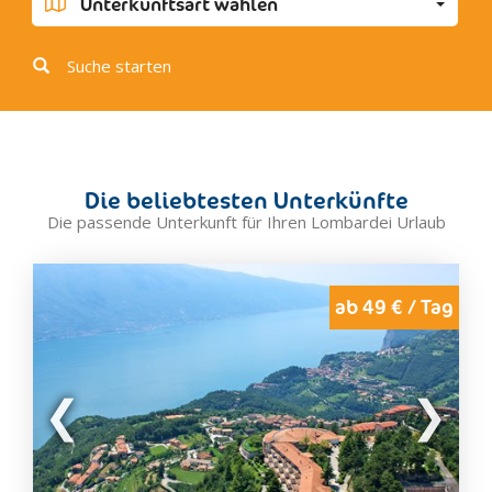
Unterkunftsart wählen
Certosa Di Pavia
Chiavenna
Suche starten
Chiesa In Valmalenc
Clusone
Como
Crema
Die beliebtesten Unterkünfte
Cremona
Die passende Unterkunft für Ihren Lombardei Urlaub
Desenzano del Garda
Edolo
Erba
ab 49 € / Tag
Foppolo
Gallarate
Gardone Riviera
Gravedona
Grosio
Inverigo