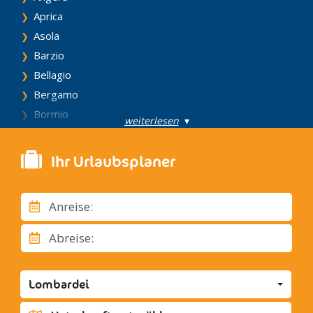
Aprica
Asola
Barzio
Bellagio
Bergamo
Bormio
weiterlesen
▾
Breno
Brescia
Ihr Urlaubsplaner
Brunate
Busto Arsizio
Anreise:
Campione D'Italia
Capo di Ponte
Abreise:
Caravaggio
Castelseprio
Lombardei
Castiglione Olona
Cernobbio