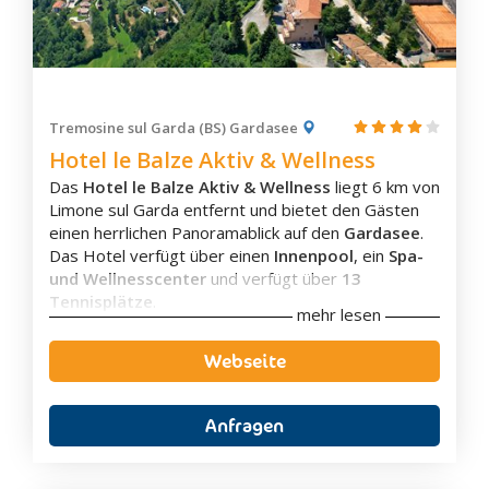
Iseo
Lecco
Legnano
Lenno
Tremosine sul Garda (BS) Gardasee
Livigno
Hotel le Balze Aktiv & Wellness
Livo
Das
Hotel le Balze Aktiv & Wellness
liegt 6 km von
Lodi
Limone sul Garda entfernt und bietet den Gästen
einen herrlichen Panoramablick auf den
Gardasee
.
Lodi Vecchio
Das Hotel verfügt über einen
Innenpool
, ein
Spa-
Lomello
und Wellnesscenter
und verfügt über
13
Lovere
Tennisplätze
.
mehr lesen
Die Zimmer, vom
Standard Doppelzimmer
bis zum
Luino
geräumigen
Familienzimmer
,
sind alle mit
Webseite
Maderno
kostenlosem WLAN, Satelliten-TV, einen eigenen
Madesimo
Balkon mit Seeblick oder Garten und Minibar
ausgestattet. Die Zimmer können mit Frühstück
Anfragen
Mailand
oder auch mit Halbpension gebucht werden!
Morgens wird ein Frühstücksbuffet angeboten und
Mantua
es gibt ein Restaurant welches regionale Küche