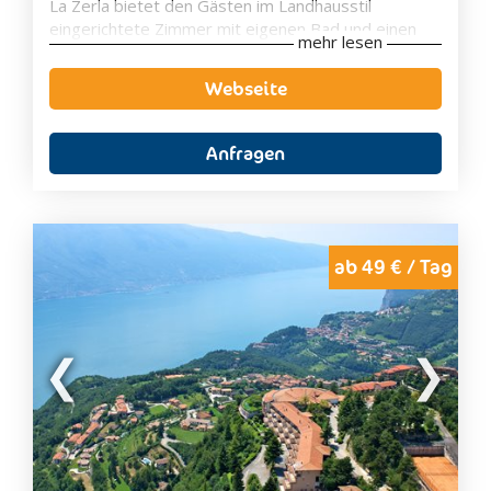
La Zerla bietet den Gästen im Landhausstil
eingerichtete Zimmer mit eigenen Bad und einen
mehr lesen
Sat-TV sowie kostenfreies W-LAN und Klimaanlage.
Im
2.500 m² großen Garten
steht den Gästen ein
Webseite
neu errichteter
"Lagunenpool"
zur Verfügung.
Zudem bietet die
Sonnenterrasse
einen herrlichen
Blick auf die umliegenden Weinberge.
Anfragen
Am Morgen wird im Speisesaal ein reichhaltiges
Frühstück serviert.
Die Gäste haben auch die Möglichkeit im nur 16 km
entfernten
Thermalpark Villa dei Cedri
in Colà di
Lazise, oder in den
Vergnügungsparks Gardaland
ab 49 € / Tag
und
Canevaworld
ihren Tag zu verbringen.
Zimmerausstattung
Eigenes Badezimmer
Badewanne