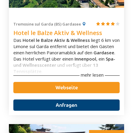
Flachbild-TV
Aussicht
Klimaanlage
Tremosine sul Garda (BS) Gardasee
Hotel le Balze Aktiv & Wellness
Das
Hotel le Balze Aktiv & Wellness
liegt 6 km von
Limone sul Garda entfernt und bietet den Gästen
einen herrlichen Panoramablick auf den
Gardasee
.
Das Hotel verfügt über einen
Innenpool
, ein
Spa-
Ausstattung
und Wellnesscenter
und verfügt über
13
Tennisplätze
.
Parkplatz
mehr lesen
Die Zimmer, vom
Standard Doppelzimmer
bis zum
Nichtraucherzimmer
geräumigen
Familienzimmer
,
sind alle mit
Aussenpool
Webseite
kostenlosem WLAN, Satelliten-TV, einen eigenen
WLAN inklusive
Balkon mit Seeblick oder Garten und Minibar
ausgestattet. Die Zimmer können mit Frühstück
Anfragen
oder auch mit Halbpension gebucht werden!
Morgens wird ein Frühstücksbuffet angeboten und
Jetzt unverbindlich anfragen
es gibt ein Restaurant welches regionale Küche
serviert.