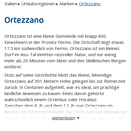
Italien
▸
Urlaubsregionen
▸
Marken
▸
Ortezzano
Ortezzano
Ortezzano ist eine kleine Gemeinde mit knapp 800
Einwohnern in der Provinz Fermo. Die Ortschaft liegt etwas
17.5 km südwestlich von Fermo. Ortezzano ist ein kleines
Dorf im Aso-Tal inmitten reizvoller Natur, und nur wenig
mehr als 20 Minuten vom Meer und den Sibillinischen Bergen
entfernt.
Stolz auf seine Geschichte blickt das kleine, lebendige
Ortezzano auf 301 Metern Höhe gelegen bis zur Römerzeit
zurück: In Centurien aufgeteilt, war es ideal, um prächtige
ländliche Anwesen zu bauen. Eines davon gehörte
wahrscheinlich einem Ortentius oder Horatius.
Zwischen dem 8. Jh. und dem 12. Jh. war Ortezzano im
Besitzt der Farfensermönche: Die Curtis Sanctae Marinae vel
weiterlesen
▾
Mariae und die Curtis Sancti Gregorii de Ortezzano sind der
Beleg dafür. Vom 9. Jh. bis zum 11. Jh. errichteten die
Herzoge Spoletos etliche, strategisch gelegene Schlösser