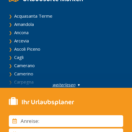
Acquasanta Terme
Amandola
Ancona
Arcevia
Ascoli Piceno
Cagli
Camerano
Camerino
Carpegna
weiterlesen
▾
Castelfidardo
Castellone di Suasa
Ihr Urlaubsplaner
Cingoli
Civitanova Marche
Anreise:
Corinaldo
Corridonia