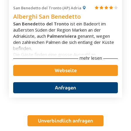
gut ausgestatteter Küche zur Verfügung.
Urbino
San Benedetto del Tronto (AP) Adria
Urbisaglia
Alberghi San Benedetto
Visso
San Benedetto del Tronto
ist ein Badeort im
Mondolfo
äußersten Süden der Region Marken an der
Adriaküste, auch
Palmenriviera
genannt, wegen
Zimmerausstattung
den zahlreichen Palmen die sich entlang der Küste
befinden.
Terrasse
Die Gäste finden eine grosse Auswahl an
Klimaanlage
mehr lesen
Unterkünften wie
Hotels
,
Apartments
,
Bed &
Eigenes Badezimmer
Breakfast
und
Ferienwohnungen
; von
Flachbild-TV
Webseite
preisgünstig bis exklusiv, sowie typisch lokale
Aussicht
Küche und zahlreiche Unterhaltungsmöglichkeiten
für Groß und Klein.
Anfragen
Die langen
Sandstrände
und das seichte Wasser,
welches seit Jahren mit der
„Blauen Fahne“
(international anerkanntes Gütesiegel für die
Wasserqualität) ausgezeichnet ist, machen den
Badeort zu einem idealen Ferienziel für Familien mit
Ausstattung
Unverbindlich anfragen
Kindern.
Ein
Ausflug ins Landesinnere
lohnt sich, um die
Parkplatz