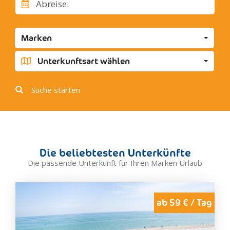
Abreise:
Cupra Marittima
Cupramontana
Marken
Fabriano
Falconara Marittima
Unterkunftsart wählen
Fano
Fermo
Suche starten
Fermignano
Fossombrone
Gabicce Mare
Genga
Die beliebtesten Unterkünfte
Gradara
Die passende Unterkunft für Ihren Marken Urlaub
Grottammare
Jesi
Loreto
ab 59 € / Tag
Macerata
Macerata Feltria