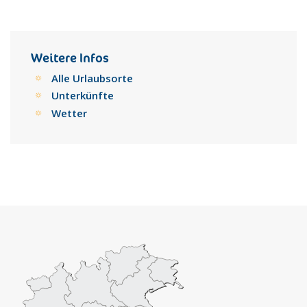
und auch das Kastell Ortezzani wurde 927 befestigt, um den
wiederholten Angriffen durch die Ungarn, Sarazenen,
Normannen usw. Widerstand zu leisten. Die Geschichte folgt
mehr oder weniger dem Schicksal Fermos, vom Kirchenstaat
Weitere Infos
bis zum Königreich Italiens
Alle Urlaubsorte
Unterkünfte
Wetter