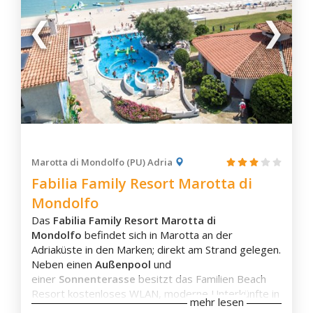
Matelica
Montecassiano
Montefiore dell'Aso
Montefortino
Monteprandone
Monterubbiano
Monte San Vito
Numana
Marotta di Mondolfo (PU) Adria
Fabilia Family Resort Marotta di
Offida
Mondolfo
Ortezzano
Das
Fabilia Family Resort Marotta di
Osimo
Mondolfo
befindet sich in Marotta an der
Ostra
Adriaküste in den Marken; direkt am Strand gelegen.
Ostra Vetere
Neben einen
Außenpool
und
einer
Sonnenterasse
besitzt das Familien Beach
Pergola
Resort kostenloses WLAN, moderne Unterkünfte in
Pesaro
mehr lesen
Bungalows sowie einen
All-Inclusive Service
.