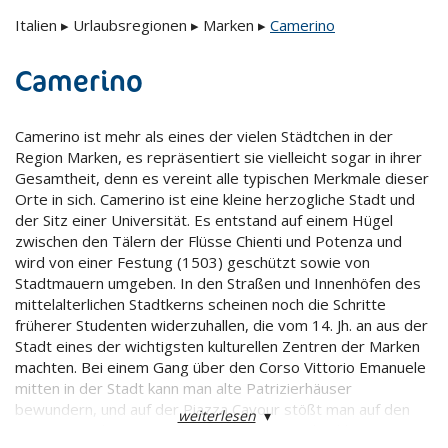
Italien
▸
Urlaubsregionen
▸
Marken
▸
Camerino
Camerino
Camerino ist mehr als eines der vielen Städtchen in der
Region Marken, es repräsentiert sie vielleicht sogar in ihrer
Gesamtheit, denn es vereint alle typischen Merkmale dieser
Orte in sich. Camerino ist eine kleine herzogliche Stadt und
der Sitz einer Universität. Es entstand auf einem Hügel
zwischen den Tälern der Flüsse Chienti und Potenza und
wird von einer Festung (1503) geschützt sowie von
Stadtmauern umgeben. In den Straßen und Innenhöfen des
mittelalterlichen Stadtkerns scheinen noch die Schritte
früherer Studenten widerzuhallen, die vom 14. Jh. an aus der
Stadt eines der wichtigsten kulturellen Zentren der Marken
machten. Bei einem Gang über den Corso Vittorio Emanuele
mitten in der Stadt kann man alte Patrizierhäuser
bewundern, und auf der Piazza Cavour stößt man auf den
weiterlesen
▾
Dom, wo in der Krypta der prächtige Sarg des hl. Ansovinus