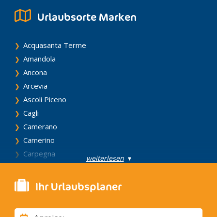
Urlaubsorte Marken
Acquasanta Terme
Amandola
Ancona
Arcevia
Ascoli Piceno
Cagli
Camerano
Camerino
Carpegna
weiterlesen
▾
Castelfidardo
Castellone di Suasa
Ihr Urlaubsplaner
Cingoli
Civitanova Marche