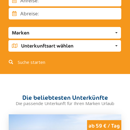
Anreise:
Corinaldo
Corridonia
Abreise:
Cupra Marittima
Cupramontana
Marken
Fabriano
Falconara Marittima
Unterkunftsart wählen
Fano
Fermo
Suche starten
Fermignano
Fossombrone
Gabicce Mare
Genga
Die beliebtesten Unterkünfte
Gradara
Die passende Unterkunft für Ihren Marken Urlaub
Grottammare
Jesi
Loreto
ab 59 € / Tag