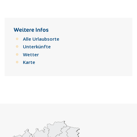
aufbewahrt wird. Der Erzbischöfliche Palast dagegen besitzt
ein kostbares Leinwandgemälde von Giam Battista Tiepolo,
die Verherrlichung der Muttergottes und der hl. Filippus.
Noch heute zieht jedes Jahr im Mai eine prächtige
Prozession in Renaissancekostümen durch die Straßen der
Weitere Infos
Innenstadt, bevor die Stadtteile beim Pferderennen, dem
Alle Urlaubsorte
Corsa alla Spada, gegeneinander antreten.
Unterkünfte
Wetter
Karte