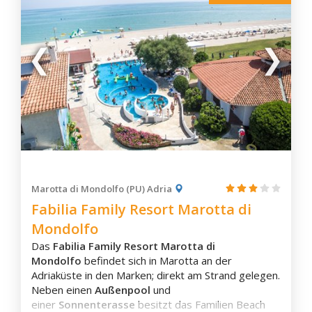
Macerata
Macerata Feltria
Matelica
Montecassiano
Montefiore dell'Aso
Montefortino
Monteprandone
Monterubbiano
Monte San Vito
Numana
Marotta di Mondolfo (PU) Adria
Fabilia Family Resort Marotta di
Offida
Mondolfo
Ortezzano
Das
Fabilia Family Resort Marotta di
Osimo
Mondolfo
befindet sich in Marotta an der
Ostra
Adriaküste in den Marken; direkt am Strand gelegen.
Ostra Vetere
Neben einen
Außenpool
und
einer
Sonnenterasse
besitzt das Familien Beach
Pergola