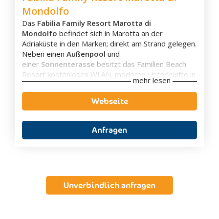
Mondolfo
Das
Fabilia Family Resort Marotta di
Mondolfo
befindet sich in Marotta an der
Adriaküste in den Marken; direkt am Strand gelegen.
Neben einen
Außenpool
und
einer
Sonnenterasse
besitzt das Familien Beach
Resort kostenloses WLAN, moderne Unterkünfte in
mehr lesen
Bungalows sowie einen
All-Inclusive Service
.
Im Hotelgarten befinden sich
13 Bungalows
mit
Webseite
jeweils
8 Zimmern
. Die
Bungalows
besitzen alle
ein eigenes Bad mit Dusche und Haartrockner,
Klimaanlage, Safe sowie einen kleinen Kühlschrank.
Anfragen
Das Restaurant verfügt über eine
Veranda mit
Meerblick
und serviert ein
abwechslungsreiches
Buffe t
mit Spezialitäten aus
Italien sowie
Pizza
.
Für alle Sportbegeisterte bietet das Beach Resort il
Unverbindlich anfragen
Girasole einen
Tennisplatz
sowie die
Möglichkeit
Tischtennis
zu spielen und andere
Sportarten auszuüben. Außerdem vermietet das
Hotel
kostenlose Fahrräder
.