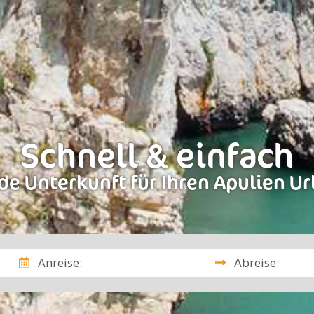
Schnell & einfach
de Unterkunft für Ihren Apulien Ur
Anreise:
Abreise: