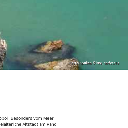
Vieste/Apulien © kite_rin/fotolia
onopoli. Besonders vom Meer
elalterliche Altstadt am Rand