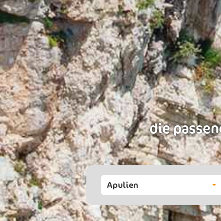
die passen
Apulien