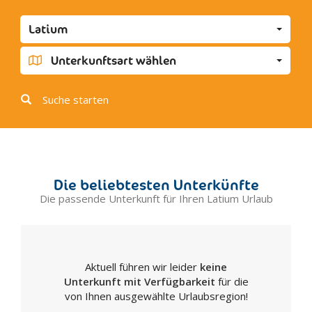
Cassino
Latium
Castel Gandolfo
Cerveteri
Unterkunftsart wählen
Cittaducale
Civita Castellana
Suche starten
Civitavecchia
Corchiano
Cori
Fara in Sabina
Die beliebtesten Unterkünfte
Ferentino
Die passende Unterkunft für Ihren Latium Urlaub
Fiuggi
Fiumicino
Fondi
Aktuell führen wir leider
keine
Formia
Unterkunft mit Verfügbarkeit
für die
Frascati
von Ihnen ausgewählte Urlaubsregion!
Frosinone