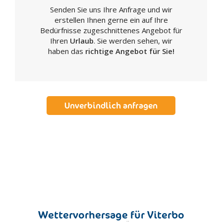
Senden Sie uns Ihre Anfrage und wir
Gaeta
erstellen Ihnen gerne ein auf Ihre
Genazzano
Bedürfnisse zugeschnittenes Angebot für
Genzano di Roma
Ihren
Urlaub
. Sie werden sehen, wir
haben das
richtige Angebot für Sie!
Greccio
Grottaferrata
Ischia di Castro
Isola del Liri
Unverbindlich anfragen
Itri
Ladispoli
Lanuvio
Latina
Leonessa
Marino
Minturno
Montalto Di Castro
Wettervorhersage für Viterbo