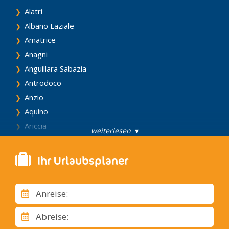
Alatri
Albano Laziale
Amatrice
Anagni
Anguillara Sabazia
Antrodoco
Anzio
Aquino
Ariccia
weiterlesen
▾
Arpino
Bagnoregio
Ihr Urlaubsplaner
Blera
Bolsena
Anreise:
Bomarzo
Capodimonte
Abreise:
Caprarola