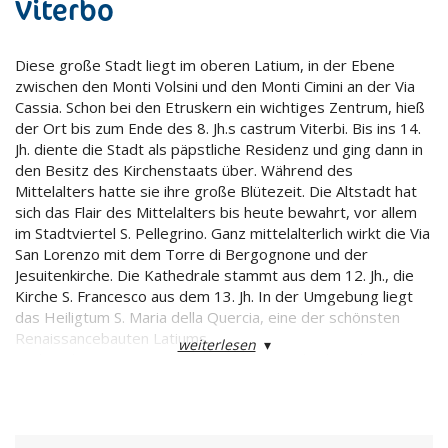
Viterbo
Diese große Stadt liegt im oberen Latium, in der Ebene
zwischen den Monti Volsini und den Monti Cimini an der Via
Cassia. Schon bei den Etruskern ein wichtiges Zentrum, hieß
der Ort bis zum Ende des 8. Jh.s castrum Viterbi. Bis ins 14.
Jh. diente die Stadt als päpstliche Residenz und ging dann in
den Besitz des Kirchenstaats über. Während des
Mittelalters hatte sie ihre große Blütezeit. Die Altstadt hat
sich das Flair des Mittelalters bis heute bewahrt, vor allem
im Stadtviertel S. Pellegrino. Ganz mittelalterlich wirkt die Via
San Lorenzo mit dem Torre di Bergognone und der
Jesuitenkirche. Die Kathedrale stammt aus dem 12. Jh., die
Kirche S. Francesco aus dem 13. Jh. In der Umgebung liegt
das Heiligtum S. Maria della Quercia, eine der schönsten
Renaissancebauten Latiums.
weiterlesen
▾
Auch in den Festen und Umzügen der Stadt, die schon im 16.
Jh. für ihre Schauspielschulen berühmt war, lebt das
Mittelalter wieder auf.