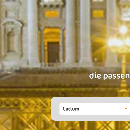
die passen
Latium