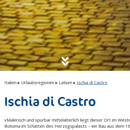
Italien
▸
Urlaubsregionen
▸
Latium
▸
Ischia di Castro
Ischia di Castro
vMalerisch und spürbar mittelalterlich liegt dieser Ort im Wes
Bolsena im Schatten des Herzogspalasts – ein Bau aus dem 16. 